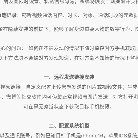
、朋友圈限时设置、私密信息隐藏，系统将触发自动提醒并支
轨迹记录
：窃听视频通话内容、时长、对象、通话时段的元数据
望在隐蔽安装的前提下，能够了解身边重要人物的数字行为，防
关心的问题：“如何在不被发现的情况下随时监控对方手机获取所
以下方法均不会被对方发现知道，在对方毫不知情的情况下监
一、远程发送链接安装
或视频链接，自定义配置上传您想发送的图片或视频文件；生
抖音、快手、微博等社交软件均可伪装正常视频与图片发送，对方
可在毫无察觉状态下获取目标手机权限。
二、配置系统机型
通讯账号，例如已知目标手机是iPhone16，苹果IOS系统或华