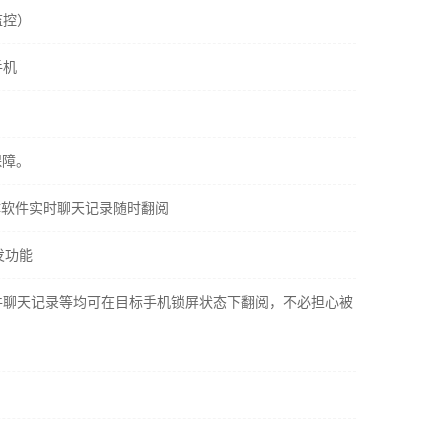
监控）
手机
保障。
社交媒体软件实时聊天记录随时翻阅
发功能
社交软件聊天记录等均可在目标手机锁屏状态下翻阅，不必担心被