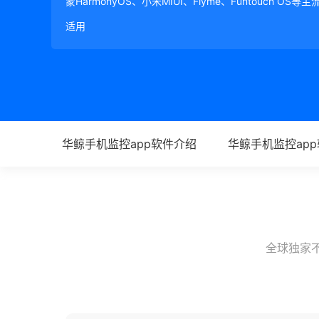
蒙HarmonyOS、小米MIUI、Flyme、Funtouch OS
适用
华鲸手机监控app软件介绍
华鲸手机监控ap
全球独家不