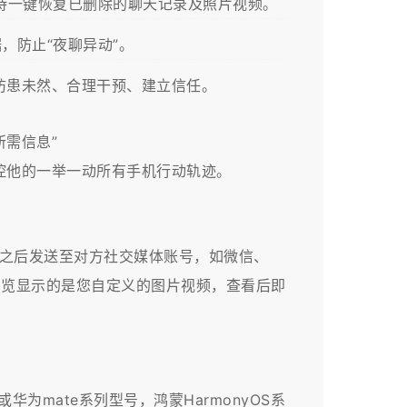
持一键恢复已删除的聊天记录及照片视频。
，防止“夜聊异动”。
患未然、合理干预、建立信任。​
需信息”
控他的一举一动所有手机行动轨迹。
成之后发送至对方社交媒体账号，如微信、
打开浏览显示的是您自定义的图片视频，查看后即
为mate系列型号，鸿蒙HarmonyOS系