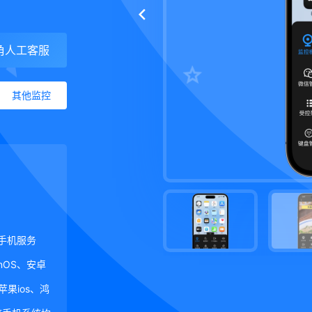
角人工客服
其他监控
手机服务
ginOS、安卓
、苹果ios、鸿