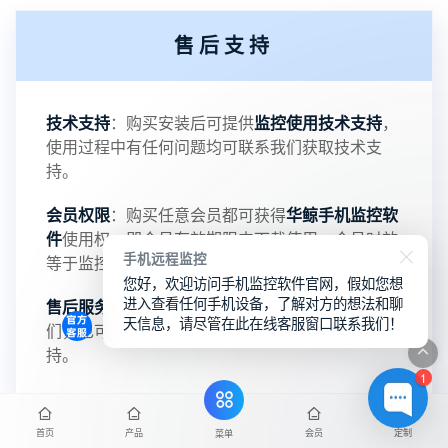
2：优化跟踪定位精确度
售后支持
3：优化系统界面设置功能
4：优化离线云储存服务器相册照片文件夹路径问题
技术支持
：购买安装后可提供
监控使用技术支持
，
使用过程中有任何问题均可联系我们获取技术支
5：优化关闭监控后离线设置云储存对方微信聊天记
持。
会员权限
：购买任意会员都可获得
华鲸手机监控软
录文件改为自定义文件名称
件
使用权，即会员有效期限内下载使用，会员时效
手机远程监控
等于监控软件使用时效。
提示：
您好，欢迎访问手机监控软件官网，假如您想
进入查看任何手机设备，了解对方的想法和聊
售后服务
：可通过在线客服（7x24小时）联系我
提示1：为避免异常风险情况，传输对方手机数据文
天信息，请尽管在此在线客服窗口联系我们！
们，也可通过提交问答或工单的方式获取技术支
持。
件至本地请先切换代理网络
1
提示2：新会员用户切忌使用触控模式，避免发生监
首页
产品
会员
定制
菜单