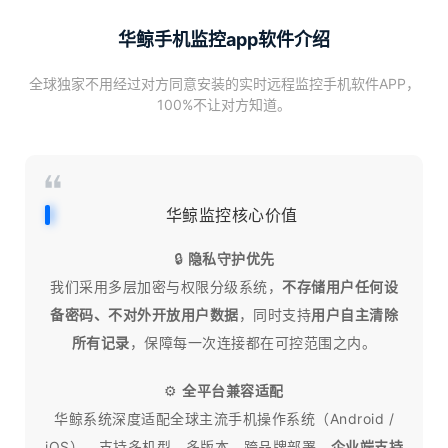
华鲸手机监控app软件介绍
全球独家不用经过对方同意安装的实时远程监控手机软件APP，
100%不让对方知道。
华鲸监控核心价值
🔒
隐私守护优先
我们采用多层加密与权限分级系统，
不存储用户任何设
备密码、不对外开放用户数据
，同时支持
用户自主清除
所有记录
，保障每一次连接都在可控范围之内。
⚙
全平台兼容适配
华鲸系统深度适配全球主流手机操作系统（Android /
iOS），支持多机型、多版本、跨品牌部署，
企业端支持