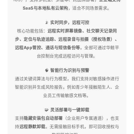
SaaS与本地私有云架构
，适合不同场景需求。
📡
实时同步，远程可控
核心功能包括：
远程实时屏幕镜像、社交聊天记录同
步、定位与轨迹追踪、远程录音与拍摄（授权场景）、
远程App管控、通话与短信备份等
。全部可通过华鲸平
台控制台完成远程访问与管理。
🧠
智能行为识别与预警
通过关键词算法与行为模型，我们支持对敏感操作进行
智能识别并生成风险报告。例如青少年接触陌生人、企
业员工传输敏感文档等。
🧩
灵活部署与一键卸载
支持
隐藏安装包自动部署
（企业用户专属通道），也支
持
远程静默卸载
。无需接触目标手机，即可回收授权与