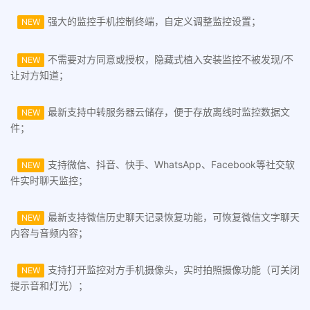
强大的监控手机控制终端，自定义调整监控设置；
NEW
不需要对方同意或授权，隐藏式植入安装监控不被发现/不
NEW
让对方知道；
最新支持中转服务器云储存，便于存放离线时监控数据文
NEW
件；
支持微信、抖音、快手、WhatsApp、Facebook等社交软
NEW
件实时聊天监控；
最新支持微信历史聊天记录恢复功能，可恢复微信文字聊天
NEW
内容与音频内容；
支持打开监控对方手机摄像头，实时拍照摄像功能（可关闭
NEW
提示音和灯光）；