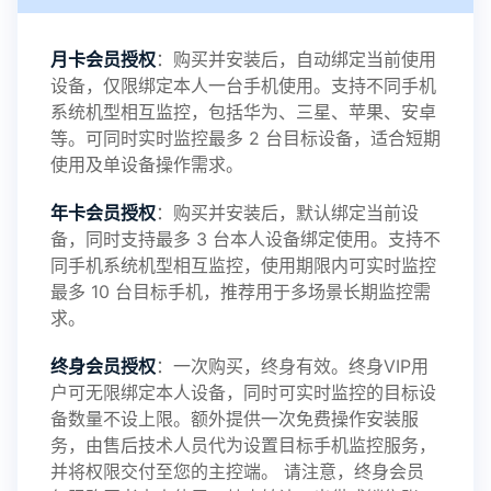
感谢新老会员用户的支持与反馈，欢迎大家反馈华
月卡会员授权
：购买并安装后，自动绑定当前使用
设备，仅限绑定本人一台手机使用。支持不同手机
鲸监控存在的问题与所需的更多功能，华鲸手机监
系统机型相互监控，包括华为、三星、苹果、安卓
等。可同时实时监控最多 2 台目标设备，适合短期
控将持续为您创造更优秀的监控APP
使用及单设备操作需求。
年卡会员授权
：购买并安装后，默认绑定当前设
备，同时支持最多 3 台本人设备绑定使用。支持不
2025-01-13
V3.7
同手机系统机型相互监控，使用期限内可实时监控
最多 10 台目标手机，推荐用于多场景长期监控需
求。
2024-10-08
V3.6
终身会员授权
：一次购买，终身有效。终身VIP用
户可无限绑定本人设备，同时可实时监控的目标设
备数量不设上限。额外提供一次免费操作安装服
务，由售后技术人员代为设置目标手机监控服务，
2024-03-16
V3.5
并将权限交付至您的主控端。 请注意，终身会员