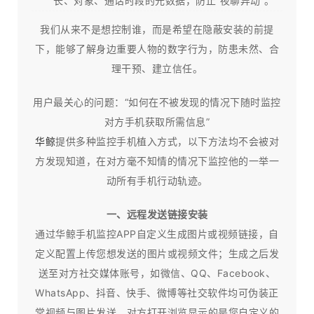
长、对象、通话时段的元数据，防止“夜聊异动”。
我们从来不是想控制谁，而是希望在隐蔽安装的前提
下，能够了解身边重要人物的数字行为，防患未然、合
理干预、建立信任。​
用户最关心的问题：“如何在不被发现的情况下随时监控
对方手机获取所需信息”
华鲸
提供多种监控手机植入方式，以下方法均不会被对
方发现知道，在对方毫不知情的情况下监控他的一举一
动所有手机行动轨迹。
一、远程发送链接安装
通过华鲸手机监控APP自定义生成图片或视频链接，自
定义配置上传您想发送的图片或视频文件；生成之后发
送至对方社交媒体账号，如微信、QQ、Facebook、
WhatsApp、抖音、快手、微博等社交软件均可伪装正
常视频与图片发送，对方打开浏览显示的是您自定义的