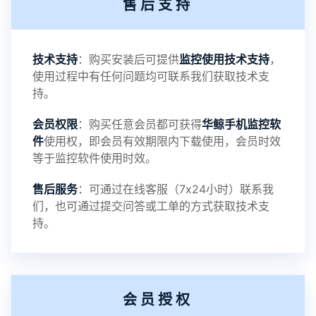
售后支持
3：优化系统界面设置功能
4：优化离线云储存服务器相册照片文件夹路径问题
技术支持
：购买安装后可提供
监控使用技术支持
，
使用过程中有任何问题均可联系我们获取技术支
5：优化关闭监控后离线设置云储存对方微信聊天记
持。
会员权限
：购买任意会员都可获得
华鲸手机监控软
录文件改为自定义文件名称
件
使用权，即会员有效期限内下载使用，会员时效
等于监控软件使用时效。
提示：
售后服务
：可通过在线客服（7x24小时）联系我
提示1：为避免异常风险情况，传输对方手机数据文
们，也可通过提交问答或工单的方式获取技术支
持。
件至本地请先切换代理网络
提示2：新会员用户切忌使用触控模式，避免发生监
会员授权
控被发现的情况