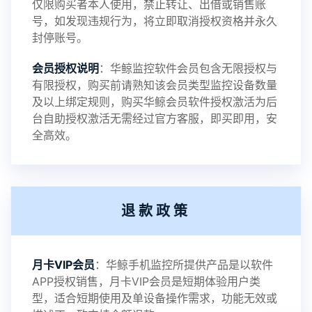
仅限购买者本人使用，禁止转让、出借或销售账
号，如发现违规行为，将立即取消授权资格并永久
封停账号。
2023-09-06
V3.4
会员授权说明
：华鲸监控软件会员包含无限授权与
有限授权，购买前请熟知该会员类型监控设备数量
及以上绑定规则，购买华鲸会员软件授权激活为后
2023-01-12
V3.3
台自助授权激活无需经过官方客服，即买即用，安
全高效。
2022-06-25
V3.2
退款政策
2021-11-19
V3.1
月卡VIP会员
：华鲸手机监控所提供产品是以软件
APP授权销售，月卡VIP会员是短期体验用户类
型，适合短期使用及单设备操作需求，功能无效或