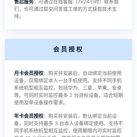
售后服务
：可通过在线客服（7x24小时）联系我
提示1：为避免异常风险情况，传输对方手机数据文
们，也可通过提交问答或工单的方式获取技术支
持。
件至本地请先切换代理网络
提示2：新会员用户切忌使用触控模式，避免发生监
会员授权
控被发现的情况
感谢新老会员用户的支持与反馈，欢迎大家反馈华
月卡会员授权
：购买并安装后，自动绑定当前使用
设备，仅限绑定本人一台手机使用。支持不同手机
鲸监控存在的问题与所需的更多功能，华鲸手机监
系统机型相互监控，包括华为、三星、苹果、安卓
等。可同时实时监控最多 2 台目标设备，适合短期
控将持续为您创造更优秀的监控APP
使用及单设备操作需求。
年卡会员授权
：购买并安装后，默认绑定当前设
备，同时支持最多 3 台本人设备绑定使用。支持不
2025-01-13
V3.7
同手机系统机型相互监控，使用期限内可实时监控