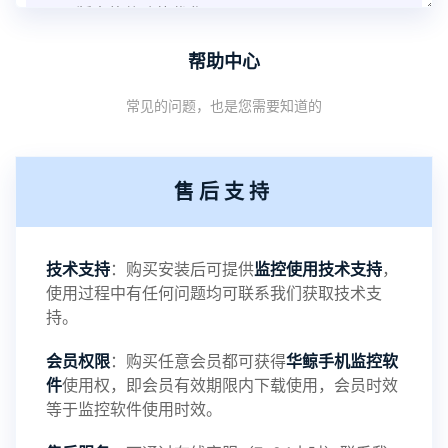
V3.8版本软件功能优化
帮助中心
1：优化监控终端从当前监控界面切换其他被控端手
常见的问题，也是您需要知道的
机设备响应慢问题
2：优化跟踪定位精确度
售后支持
3：优化系统界面设置功能
4：优化离线云储存服务器相册照片文件夹路径问题
技术支持
：购买安装后可提供
监控使用技术支持
，
使用过程中有任何问题均可联系我们获取技术支
5：优化关闭监控后离线设置云储存对方微信聊天记
持。
会员权限
：购买任意会员都可获得
华鲸手机监控软
录文件改为自定义文件名称
件
使用权，即会员有效期限内下载使用，会员时效
等于监控软件使用时效。
提示：