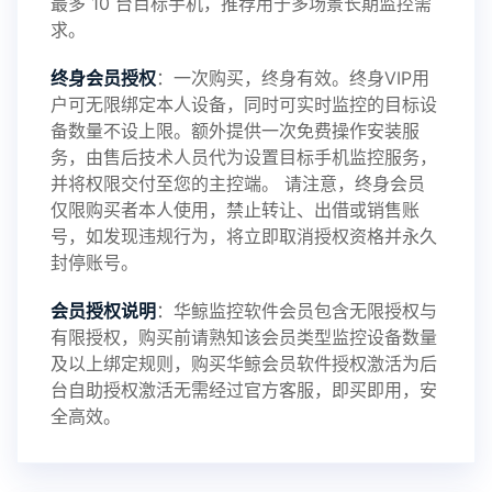
最多 10 台目标手机，推荐用于多场景长期监控需
求。
2024-10-08
V3.6
终身会员授权
：一次购买，终身有效。终身VIP用
户可无限绑定本人设备，同时可实时监控的目标设
备数量不设上限。额外提供一次免费操作安装服
务，由售后技术人员代为设置目标手机监控服务，
2024-03-16
V3.5
并将权限交付至您的主控端。 请注意，终身会员
仅限购买者本人使用，禁止转让、出借或销售账
号，如发现违规行为，将立即取消授权资格并永久
封停账号。
2023-09-06
V3.4
会员授权说明
：华鲸监控软件会员包含无限授权与
有限授权，购买前请熟知该会员类型监控设备数量
及以上绑定规则，购买华鲸会员软件授权激活为后
2023-01-12
V3.3
台自助授权激活无需经过官方客服，即买即用，安
全高效。
2022-06-25
V3.2