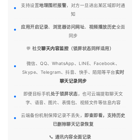
支持设置
地理围栏报警
，对方一旦进出某区域即时通
知
应用开启记录
、
浏览器访问网址
、
视频播放历史
全面
同步
💬
社交
聊天内容监控
（锁屏状态同样适用）
微信、QQ、WhatsApp、LINE、Facebook、
Skype、Telegram、抖音、快手、陌陌等平台
实时
聊天记录同步
即便目标手机
处于锁屏状态
，也可云端提取聊天文
字、语音、图片、表情包、视频文件等信息内容
云端备份机制保障记录不丢失，
即查即看，支持历史
已删除聊天记录恢复
📞
通讯内容全面记录