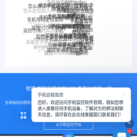
手机被监视怎么办
手机被监控
华为手机监控另一个华为手
怎么通过手机定位另一部手机
恢复删除的微信聊天
机
远程监测对方微信
怎么定位别人的手机位置
记录
远程监控微
手机定位追踪
华鲸手机监控
聊天记录
手机定位app
解除手机监控
手机号码定位追踪
信聊天记录
手机被监控
监听
微信定位APP
远程监控联想手机
手机是不
TECNO手机远程监控
联想手机监控
如何解除
监控TECNO手机
监控moto
手机被别人
是被监控
监控小米POCO手机
摩托罗拉
手机
一加手机远程监控软件
POCO手机远程监控
一加手机监控
监控了怎么
了
监控一加手机微信
监控真我
监控OPPO手机
moto远程监
nokia手机监控
解除
OPPO手机
诺基亚手机远程监控
手机软件
真我手机远程
软件
Pixel监控APP
控
Pixel手机监控软件
google谷歌手机监控
魅族手机监控
OPPO手机远
google手机监
定位
监控别人手机
监控安卓手机软件
google Pixel监控
手机窃听
Android软件
程监控
控
监控Android微信聊天
VIVO手机监控
VIVO远程监控软件
使用 华鲸手机监控APP 查看对方的一切
手机远程监控
您好，欢迎访问手机监控软件官网，假如您想
全球独创远程隐身运行监控手机，不用经过对方同意安装，100%不让对方发现
进入查看任何手机设备，了解对方的想法和聊
知道
天信息，请尽管在此在线客服窗口联系我们！
从华鲸监控开始
1