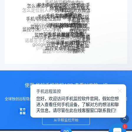
手机被监视怎么办
手机被监控
华为手机监控另一个华为手
怎么通过手机定位另一部手机
恢复删除的微信聊天
机
远程监测对方微信
怎么定位别人的手机位置
记录
远程监控微
手机定位追踪
华鲸手机监控
聊天记录
手机定位app
解除手机监控
手机号码定位追踪
信聊天记录
手机被监控
监听
微信定位APP
远程监控联想手机
TECNO手机远程监控
手机是不
联想手机监控
如何解除
监控TECNO手机
监控moto
手机被别人
是被监控
监控小米POCO手机
摩托罗拉
手机
一加手机远程监控软件
一加手机监控
POCO手机远程监控
监控一加手机微信
监控了怎么
了
监控OPPO手机
监控真我
moto远程监
nokia手机监控
解除
OPPO手机
诺基亚手机远程监控
软件
Pixel监控APP
手机软件
Pixel手机监控软件
控
真我手机远程
google谷歌手机监控
google手机监
OPPO手机远
魅族手机监控
定位
监控别人手机
监控安卓手机软件
google Pixel监控
Android软件
手机窃听
控
程监控
监控Android微信聊天
VIVO手机监控
VIVO远程监控软件
使用 华鲸手机监控APP 查看对方的一切
手机远程监控
您好，欢迎访问手机监控软件官网，假如您想
全球独创远程隐身运行监控手机，不用经过对方同意安装，100%不让对方发现
进入查看任何手机设备，了解对方的想法和聊
知道
天信息，请尽管在此在线客服窗口联系我们！
从华鲸监控开始
1