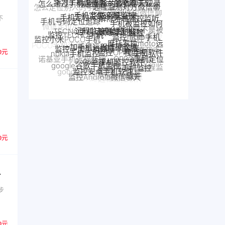
华鲸手机监控
手机定位追踪
解除手机监控监听
手机定位app
天记录
远程监控联想手机
手机被监控如何
手机号码定位追踪
联想手机监控
TECNO手机远程监控
不
解除
监控TECNO手机
监控moto手机
手机是不是被
一加手机远程监控软件
一加手机监控
监控小米POCO手机
摩托罗拉moto远
监控了
监控一加手机微信
手机被别人监控
监控OPPO手机软件
程监控
nokia手机监控
POCO手机远程监控
监控真我手
Pixel监控APP
了怎么解除
Pixel手机监控软件
OPPO手机定位
0元
google谷歌手机监控
诺基亚手机远程监控
机软件
google手机监控
真我手机远程监控
监控安卓手机软件
OPPO手机远程监
魅族手机监控
google Pixel监控
别人手机
Android软件
realme手机监控
监控Android微信聊天
控
手机窃听
魅族手机怎么远程监控另一台手机
VIVO手机监控
怎么远程监控中兴手机
VIVO远程监控软件
中兴myos手机监控
0元
步
0元