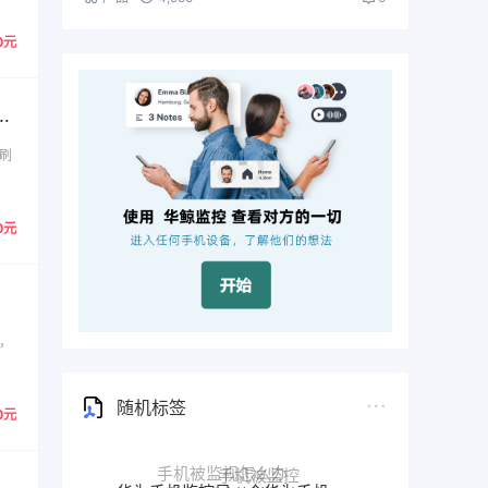
0元
刷
0元
了，
随机标签
0元
华为手机监控另一个华为手机
恢复删除的微信聊天记录
怎么通过手机定位另一部手机
远程监测对方微信聊