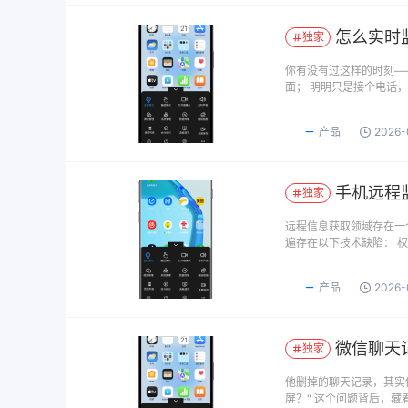
怎么实时
独家
你有没有过这样的时刻—
面； 明明只是接个电话
产品
2026-
手机远程
独家
远程信息获取领域存在一
遍存在以下技术缺陷： 
产品
2026-
微信聊天
独家
他删掉的聊天记录，其实
屏？" 这个问题背后，藏