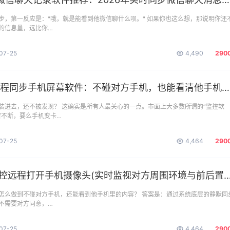
步，第一反应是："哦，就是能看到他微信聊什么呗。" 如果你也这么想，那说明你还
的信息量，远比你…
07-25
4,490
290
远程同步手机屏幕软件：不碰对方手机，也能看清他手机里的一切
装进去，还不被发现？ 这确实是所有人最关心的一点。市面上大多数所谓的“监控软
窗不断，要么手机变卡…
07-25
4,464
290
e监控远程打开手机摄像头(实时监视对方周围环境与前后置摄像头)
怎么做到不碰对方手机，还能看到他手机里的内容？ 答案是：通过系统底层的静默同
，不需要对方同意，…
07-25
4,464
290