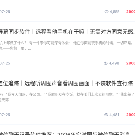
07-25
4,555
290
幕同步软件｜远程看他手机在干嘛｜无需对方同意无感同屏APP
机上都做了什么？ 有一件事你可能深有体会： 他在你面前玩手机的时候，一切正常。
息——你瞥一眼，…
07-25
4,498
290
S定位追踪｜远程听周围声音看周围画面｜不装软件查行踪
？ "我今天加班，在公司。" "我跟朋友在吃饭，就在咱们上次去的那家。" "我出差
每天都…
07-25
4,481
290
信聊天记录软件推荐：2026年实时同步微信聊天消息内容