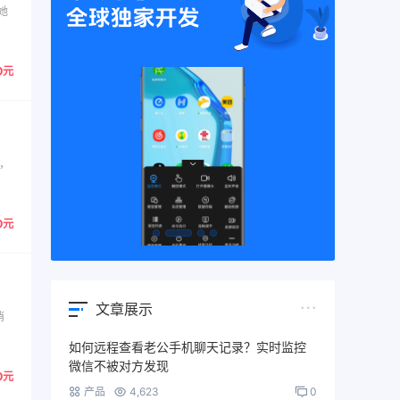
她
0元
，
0元
文章展示
消
如何远程查看老公手机聊天记录？实时监控
微信不被对方发现
0元
产品
4,623
0