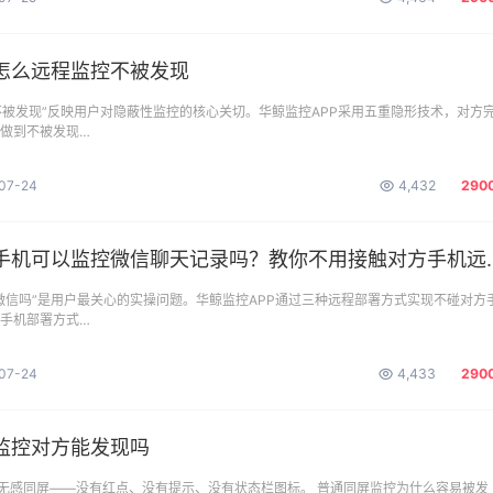
怎么远程监控不被发现
不被发现”反映用户对隐蔽性监控的核心关切。华鲸监控APP采用五重隐形技术，对方
能做到不被发现…
07-24
4,432
290
机可以监控微信聊天记录吗？教你不用接触对方手机远程监控方法
微信吗”是用户最关心的实操问题。华鲸监控APP通过三种远程部署方式实现不碰对方
碰手机部署方式…
07-24
4,433
290
监控对方能发现吗
的无感同屏——没有红点、没有提示、没有状态栏图标。 普通同屏监控为什么容易被发