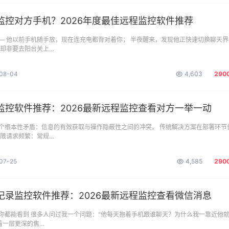
监控对方手机？2026年度最佳远程监控软件推荐
— 他以前手机随手放，现在连充电都背对着你； 半夜醒来，发现他正快速切换聊天界
，却非要去阳台关上…
08-04
4,603
290
监控软件推荐：2026最新远程监控查看对方一举一动
个根本性矛盾：信息的有效获取与操作隐蔽性之间的冲突。 传统解决方案在部署环节
权限请求频繁：常规…
07-25
4,585
290
记录监控软件推荐：2026最新远程监控查看微信消息
你都能看到 很多人问过我一个问题："他每天抱着手机跟谁聊天？为什么我一靠近他
着一层更深的焦…