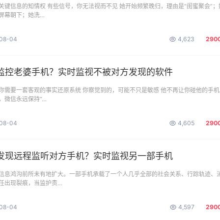
关键信息的知情权 有些信号，你无法视而不见 她开始频繁晚归，理由是“闺蜜聚会”；
屏幕朝下；她洗…
08-04
4,623
290
监控老婆手机？实时监视不被对方发现的软件
你需要一套客观的事实还原系统 你察觉到的，可能不只是敏感 他不再让你碰他的手机
，微信永远保持“…
08-04
4,605
290
发现远程监听对方手机？实时监视另一部手机
信息鸿沟前所未有地扩大。一部手机承载了一个人几乎全部的社会关系、行踪轨迹、
任出现裂痕，当监护责…
08-04
4,597
290