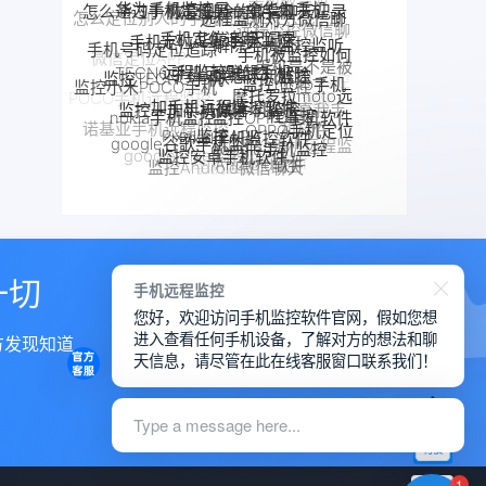
华鲸手机监控
手机定位追踪
解除手机监控监听
手机定位app
天记录
远程监控微信聊
手机被监控如何
远程监控联想手机
手机号码定位追踪
TECNO手机远程监控
联想手机监控
天记录
解除
监控TECNO手机
监控moto手机
手机是不是被
微信定位APP
一加手机远程监控软件
一加手机监控
监控小米POCO手机
监控了
摩托罗拉moto远
监控一加手机微信
手机被别人监控
监控OPPO手机软件
程监控
nokia手机监控
POCO手机远程监控
了怎么解除
监控真我手
Pixel监控APP
Pixel手机监控软件
OPPO手机定位
诺基亚手机远程监控
机软件
google谷歌手机监控
google手机监控
真我手机远程监控
监控安卓手机软件
OPPO手机远程监
魅族手机监控
google Pixel监控
别人手机
Android软件
监控Android微信聊天
控
手机窃听
VIVO手机监控
VIVO远程监控软件
一切
手机远程监控
您好，欢迎访问手机监控软件官网，假如您想
进入查看任何手机设备，了解对方的想法和聊
方发现知道
天信息，请尽管在此在线客服窗口联系我们！
Type a message here...
1