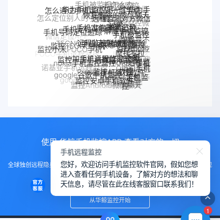
手机被监视怎么办
手机被监控
华为手机监控另一个华为手
怎么通过手机定位另一部手机
恢复删除的微信聊天
机
远程监测对方微信
怎么定位别人的手机位置
记录
远程监控微
手机定位追踪
华鲸手机监控
聊天记录
手机定位app
解除手机监控
手机号码定位追踪
信聊天记录
手机被监控
监听
微信定位APP
手机是不
远程监控联想手机
TECNO手机远程监控
联想手机监控
如何解除
监控TECNO手机
监控moto
手机被别人
是被监控
监控小米POCO手机
摩托罗拉
手机
POCO手机远程监控
一加手机远程监控软件
监控了怎么
一加手机监控
了
监控一加手机微信
监控真我
监控OPPO手机
moto远程监
nokia手机监控
解除
OPPO手机
诺基亚手机远程监控
手机软件
真我手机远程
Pixel监控APP
软件
控
Pixel手机监控软件
google谷歌手机监控
魅族手机监控
OPPO手机远
google手机监
定位
监控别人手机
监控安卓手机软件
google Pixel监控
手机窃听
Android软件
程监控
控
监控Android微信聊天
VIVO手机监控
VIVO远程监控软件
使用 华鲸手机监控APP 查看对方的一切
手机远程监控
您好，欢迎访问手机监控软件官网，假如您想
全球独创远程隐身运行监控手机，不用经过对方同意安装，100%不让对方发现
进入查看任何手机设备，了解对方的想法和聊
知道
天信息，请尽管在此在线客服窗口联系我们！
从华鲸监控开始
1