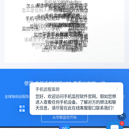
手机被监视怎么办
手机被监控
华为手机监控另一个华为手
怎么通过手机定位另一部手机
恢复删除的微信聊天
机
远程监测对方微信
怎么定位别人的手机位置
记录
远程监控微
手机定位追踪
华鲸手机监控
聊天记录
手机定位app
解除手机监控
手机号码定位追踪
信聊天记录
手机被监控
监听
微信定位APP
远程监控联想手机
手机是不
TECNO手机远程监控
联想手机监控
如何解除
监控TECNO手机
监控moto
手机被别人
是被监控
监控小米POCO手机
摩托罗拉
手机
一加手机远程监控软件
POCO手机远程监控
一加手机监控
监控了怎么
监控一加手机微信
了
监控真我
监控OPPO手机
moto远程监
nokia手机监控
解除
OPPO手机
诺基亚手机远程监控
手机软件
真我手机远程
软件
Pixel监控APP
控
Pixel手机监控软件
google谷歌手机监控
魅族手机监控
OPPO手机远
google手机监
定位
监控别人手机
监控安卓手机软件
google Pixel监控
手机窃听
Android软件
程监控
控
监控Android微信聊天
VIVO手机监控
VIVO远程监控软件
使用 华鲸手机监控APP 查看对方的一切
手机远程监控
您好，欢迎访问手机监控软件官网，假如您想
全球独创远程隐身运行监控手机，不用经过对方同意安装，100%不让对方发现
进入查看任何手机设备，了解对方的想法和聊
知道
天信息，请尽管在此在线客服窗口联系我们！
从华鲸监控开始
1