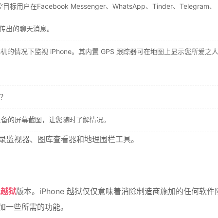
户在Facebook Messenger、WhatsApp、Tinder、Telegram、
传入和传出的聊天消息。
的情况下监视 iPhone。其内置 GPS 跟踪器可在地图上显示您所爱之
？
其设备的屏幕截图，让您随时了解情况。
通话记录监视器、图库查看器和地理围栏工具。
免越狱
版本。iPhone 越狱仅仅意味着消除制造商施加的任何软件
加一些所需的功能。