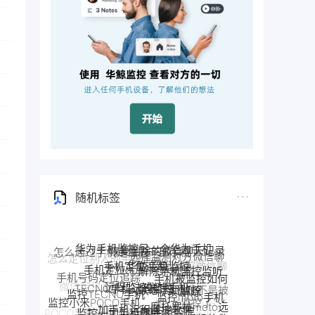
随机标签
华鲸手机监控
手机定位追踪
解除手机监控监听
手机定位app
远程监控联想手机
联想手机监控
TECNO手机远程监控
手机被监控如何
监控moto手机
手机号码定位追踪
监控TECNO手机
一加手机远程监控软件
一加手机监控
解除
监控一加手机微信
手机是不是被
监控OPPO手机软件
摩托罗拉moto远
监控小米POCO手机
Pixel手机监控软件
监控了
Pixel监控APP
nokia手机监控
程监控
手机被别人监控
OPPO手机定位
监控真我手
google谷歌手机监控
POCO手机远程监控
google手机监控
监控安卓手机软件
了怎么解除
诺基亚手机远程监控