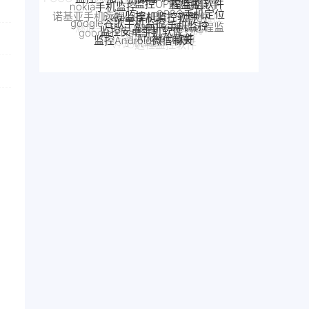
机软件
OPPO手机远程监
真我手机远程监控
小米POCO远程控制
google Pixel监控
Android软件
监控Android微信聊天
魅族手机监控
控
别人手机
手机窃听
VIVO手机监控
realme手机监控
iPhone苹果手机监控
VIVO远程监控软件
魅族手机怎么远程监控另一台手机
怎么远程监控中兴手机
中兴myos手机监控