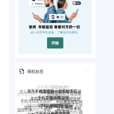
随机标签
华鲸手机监控
手机定位追踪
解除手机监控监听
手机定位app
远程监控联想手机
联想手机监控
TECNO手机远程监控
手机被监控如何
手机号码定位追踪
监控moto手机
监控TECNO手机
一加手机远程监控软件
一加手机监控
解除
手机是不是被
监控一加手机微信
监控OPPO手机软件
摩托罗拉moto远
监控小米POCO手机
监控了
Pixel手机监控软件
Pixel监控APP
nokia手机监控
程监控
手机被别人监控
OPPO手机定位
监控真我手
POCO手机远程监控
google谷歌手机监控
google手机监控
了怎么解除