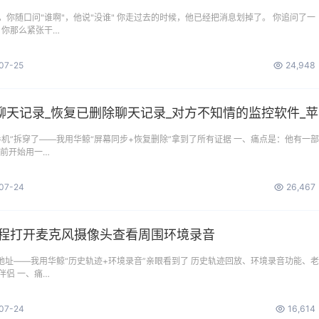
你随口问"谁啊"，他说"没谁" 你走过去的时候，他已经把消息划掉了。 你追问了一
，你那么紧张干…
07-25
24,948
怎么
机”拆穿了——我用华鲸“屏幕同步+恢复删除”拿到了所有证据 一、痛点是：他有一
年前开始用一…
07-24
26,467
远程打开麦克风摄像头查看周围环境录音
地址——我用华鲸“历史轨迹+环境录音”亲眼看到了 历史轨迹回放、环境录音功能、
伴侣 一、痛…
07-24
16,614