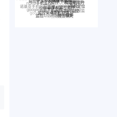
监控安卓手机软件
诺基亚手机远程监控
机软件
如何解除手机
OPPO手机远程监
真我手机远程监控
小米POCO远程控制
google Pixel监控
Android软件
监控Android微信聊天
被监控
魅族手机监控
控
别人手机
手机窃听
iPhone苹果手机监控
realme手机监控
VIVO手机监控
VIVO远程监控软件
魅族手机怎么远程监控另一台手机
怎么远程监控中兴手机
中兴myos手机监控
置
为