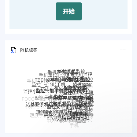
随机标签
远程监控联想手机
联想手机监控
TECNO手机远程监控
一加手机远程监控软件
监控moto
一加手机监控
监控TECNO手机
监控一加手机微信
手机
监控OPPO手机
摩托罗拉
手机是不
Pixel手机监控软件
Pixel监控APP
监控小米POCO手机
软件
nokia手机监控
moto远程监
是被监控
OPPO手机
google谷歌手机监控
google手机监
监控真我
监控安卓手机软件
手机被别人
控
了
POCO手机远程监控
定位
诺基亚手机远程监控
控
手机软件
监控了怎么
OPPO手机远
Android软件
google Pixel监控
监控Android微信聊天
真我手机远程
如何解除
解除
小米POCO远程控制
程监控
魅族手机监控
手机窃听
监控别人手机
手机被监
VIVO手机监控
魅族手机怎么远程监控另一台手
realme手机
VIVO远程监控软件
手机反
iPhone苹果手机监控
控
苹果手机怎么监控另
怎么远程监控中兴
机
监控
中兴myos手机监控
监控
iPhone监控软件
监控iPhone微信聊天
一台手机
手机