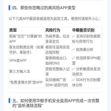
四、那些你忽略过的高风险APP类型
以下几类APP最容易被滥用为监控工具，使用时请格外小心：
类型
风险行为
华鲸能否识别
假装“日历”“计算器”的
伪装界面，后台
✅ 支持识别伪装图
APP
录音定位
标与异常行为
家长控制类应用（如某
被前任滥用实现
✅ 权限重分析
守护、某助手）
远程控制
替换网络出口、
✅ 检测异常VPN配
VPN类APP
劫持DNS
置
获取完整输入记
✅ 分析敏感信息流
第三方输入法
录
动频次
实际捆绑广告
✅ SDK行为识别模
“免费清理大师”类APP
SDK+追踪代码
块分析
五、如何使用华鲸手机安全监测APP完成一次完整
的“监听清除流程”