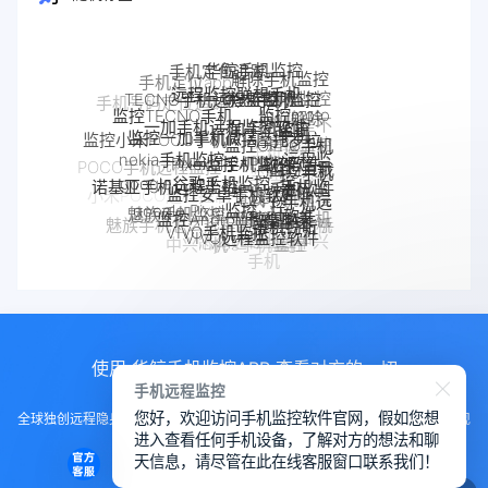
解除手机监控
远程监控联想手机
联想手机监控
TECNO手机远程监控
监听
手机被监控
监控moto
一加手机远程监控软件
一加手机监控
监控TECNO手机
如何解除
监控一加手机微信
手机
监控OPPO手机
手机是不
摩托罗拉
监控小米POCO手机
Pixel手机监控软件
Pixel监控APP
软件
nokia手机监控
是被监控
moto远程监
OPPO手机
google谷歌手机监控
手机被别人
google手机监
监控真我
了
控
监控安卓手机软件
POCO手机远程监控
定位
诺基亚手机远程监控
监控了怎么
控
手机软件
OPPO手机远
Android软件
google Pixel监控
如何解除
真我手机远程
监控Android微信聊天
解除
小米POCO远程控制
程监控
魅族手机监控
手机被监
手机窃听
监控别人手机
VIVO手机监控
魅族手机怎么远程监控另一台手
手机反
realme手机
VIVO远程监控软件
iPhone苹果手机监控
控
苹果手机怎么监控另
怎么远程监控中兴
机
监控
监控
中兴myos手机监控
iPhone监控软件
监控iPhone微信聊天
一台手机
手机
使用 华鲸手机监控APP 查看对方的一切
手机远程监控
您好，欢迎访问手机监控软件官网，假如您想
全球独创远程隐身运行监控手机，不用经过对方同意安装，100%不让对方发现
进入查看任何手机设备，了解对方的想法和聊
知道
天信息，请尽管在此在线客服窗口联系我们！