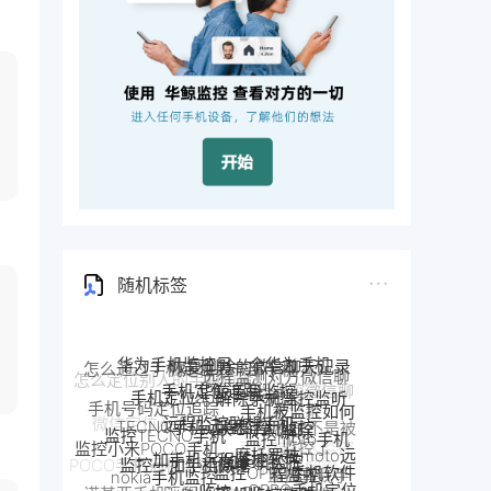
随机标签
华鲸手机监控
手机定位追踪
解除手机监控监听
手机定位app
远程监控联想手机
联想手机监控
TECNO手机远程监控
手机被监控如何
手机号码定位追踪
监控moto手机
监控TECNO手机
一加手机远程监控软件
一加手机监控
解除
手机是不是被
监控一加手机微信
监控OPPO手机软件
摩托罗拉moto远
监控小米POCO手机
监控了
Pixel手机监控软件
Pixel监控APP
nokia手机监控
程监控
手机被别人监控
OPPO手机定位
监控真我手
POCO手机远程监控
google谷歌手机监控
google手机监控
了怎么解除
监控安卓手机软件
诺基亚手机远程监控
机软件
OPPO手机远程监
真我手机远程监控
小米POCO远程控制