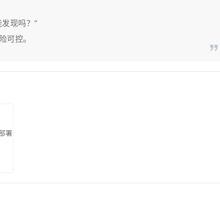
发现吗？”
险可控。
部署