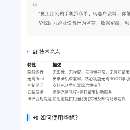
“员工用公司手机跑私单、转客户资料，你能
华鲸助力企业设备行为监管，数据留痕，风
🔐 技术亮点
特性
描述
隐藏运行
无图标、无弹窗、无电量异常，无感知部署
无需Root
安卓全机型兼容，核心功能无需ROOT即可
控制灵活
支持PC+手机双端远程操作
安装便捷
提供完整教程+远程部署协助服务
法律合规提醒
使用前提供用途说明文档及知情场景建议
📲 如何使用华鲸？