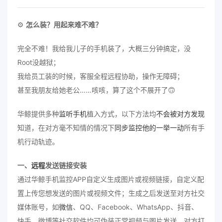
⚙️
怎么装？用起来难不难？
完全不难！我给我儿子的手机装了，大概三分钟搞定，没
Root没越狱；
我给员工装的时候，客服全程远程协助，操作无障碍；
甚至我朋友给她老公……咳咳，算了这个不展开了🙃
华鲸提供多种
监听手机
植入方式，以下方法均
不会被对方发现
知道，在对方毫不知情的情况下
同步
监控他的一举一动
所有手
机行动轨迹。
一、
远程
发送链接安装
通过华鲸手机监控APP自定义生成图片或视频链接，自定义配
置上传您想发送的图片或视频文件；生成之后发送至对方社交
媒体账号，如
微信
、QQ、Facebook、WhatsApp、抖音、
快手、微博等社交软件均可伪装正常视频与图片发送，对方打