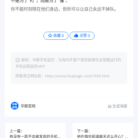
不是为了“盯”，而是为了“懂”
。
你不能时刻陪在他们身边，但你可以让自己永远不掉队。
收藏
0
点赞
0
版权：华鲸手机监控 - 为海内外客户提供能够完全隐藏运行的
手机远程监控APP
转载请注明出处：https://www.huajingjk.com/1460.html
生成海报
华鲸官网
上一篇：
下一篇：
有没有一款不会被发现的手机远程监控软件？
他在微信和谁聊天这么开心？这款手机远程监控软件直接看穿！