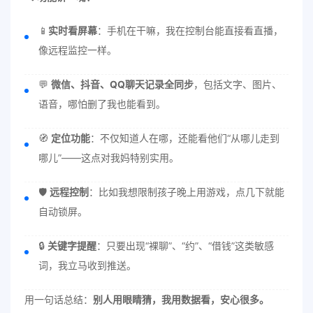
📱
实时看屏幕
：手机在干嘛，我在控制台能直接看直播，
像远程监控一样。
💬
微信、抖音、QQ聊天记录全同步
，包括文字、图片、
语音，哪怕删了我也能看到。
🧭
定位功能
：不仅知道人在哪，还能看他们“从哪儿走到
哪儿”——这点对我妈特别实用。
🛡️
远程控制
：比如我想限制孩子晚上用游戏，点几下就能
自动锁屏。
🔒
关键字提醒
：只要出现“裸聊”、“约”、“借钱”这类敏感
词，我立马收到推送。
用一句话总结：
别人用眼睛猜，我用数据看，安心很多。