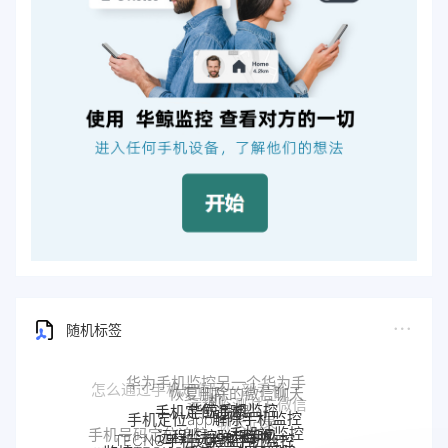
随机标签
华鲸手机监控
手机定位追踪
解除手机监控
手机定位app
远程监控联想手机
联想手机监控
TECNO手机远程监控
监听
手机被监控
手机号码定位追踪
监控moto
监控TECNO手机
如何解除
一加手机远程监控软件
一加手机监控
手机是不