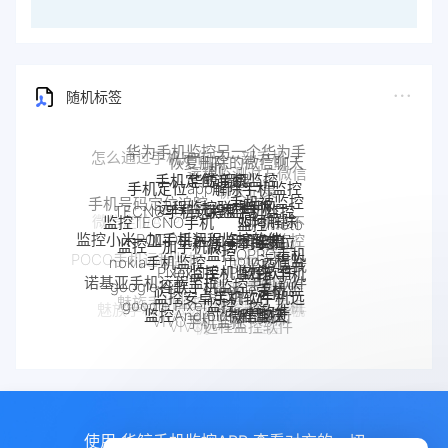
随机标签
华鲸手机监控
手机定位追踪
解除手机监控
手机定位app
远程监控联想手机
联想手机监控
手机被监控
监听
TECNO手机远程监控
手机号码定位追踪
监控moto
监控TECNO手机
如何解除
一加手机远程监控软件
手机是不
一加手机监控
手机
监控一加手机微信
摩托罗拉
监控小米POCO手机
监控OPPO手机
是被监控
手机被别人
nokia手机监控
moto远程监
Pixel监控APP
Pixel手机监控软件
软件
了
POCO手机远程监控
监控真我
OPPO手机
监控了怎么
控
google谷歌手机监控
google手机监
诺基亚手机远程监控
手机软件
定位
监控安卓手机软件
解除
小米POCO远程控制
真我手机远程
OPPO手机远
控
google Pixel监控
Android软件
魅族手机监控
监控Android微信聊天
监控别人手机
程监控
realme手机
魅族手机怎么远程监控另一台手
手机窃听
VIVO手机监控
VIVO远程监控软件
怎么远程监控中兴
监控
机
中兴myos手机监控
手机
使用 华鲸手机监控APP 查看对方的一切