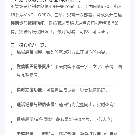
不管你是控制对象使用的是iPhone 16、华为Mate 70、小米
15还是VIVO、OPPO、三星，只需一次部署即可永久开启
远
程同步与控制功能
。系统通过隐秘式进程调用+远程通道架
构，突破传统权限限制，做到“可看、可控、可取证”。
二、核心能力一览：
远程屏幕同屏
：看到的就是对方正在操作的内容；
微信聊天记录同步
：聊天内容不漏一字，文字、表情、图
片完整复原；
实时定位功能
：可设置区域提醒、历史轨迹追踪；
通话记录与短信查看
：通讯行为完整同步，实时查询；
系统相册/文件同步
：获取最新拍摄照片、下载内容；
无感部署
：一键配置、远程激活，避免打扰用户使用体