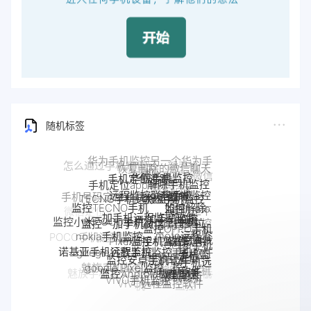
随机标签
华鲸手机监控
手机定位追踪
解除手机监控
手机定位app
远程监控联想手机
联想手机监控
TECNO手机远程监控
监听
手机被监控
手机号码定位追踪
监控moto
监控TECNO手机
如何解除
一加手机远程监控软件
一加手机监控
手机是不
手机
监控一加手机微信
摩托罗拉
监控OPPO手机
监控小米POCO手机
是被监控
nokia手机监控
Pixel监控APP
Pixel手机监控软件
moto远程监
手机被别人
软件
了
OPPO手机
监控真我
POCO手机远程监控
控
监控了怎么
google谷歌手机监控
google手机监
诺基亚手机远程监控
定位
监控安卓手机软件
手机软件
解除
控
小米POCO远程控制
OPPO手机远
真我手机远程
google Pixel监控
Android软件
监控Android微信聊天
魅族手机监控
程监控
监控别人手机
手机窃听
魅族手机怎么远程监控另一台手
realme手机
VIVO手机监控
VIVO远程监控软件
怎么远程监控中兴
机
监控
中兴myos手机监控
手机