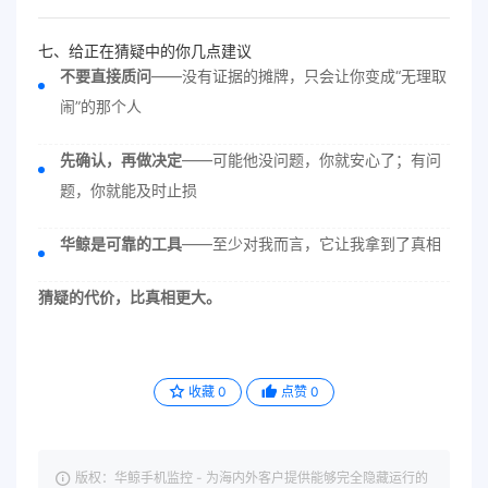
七、给正在猜疑中的你几点建议
不要直接质问
——没有证据的摊牌，只会让你变成“无理取
闹”的那个人
先确认，再做决定
——可能他没问题，你就安心了；有问
题，你就能及时止损
华鲸是可靠的工具
——至少对我而言，它让我拿到了真相
猜疑的代价，比真相更大。
收藏
0
点赞
0
版权：华鲸手机监控 - 为海内外客户提供能够完全隐藏运行的