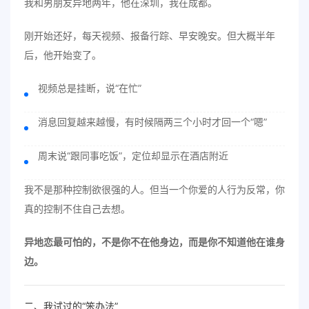
我和男朋友异地两年，他在深圳，我在成都。
刚开始还好，每天视频、报备行踪、早安晚安。但大概半年
后，他开始变了。
视频总是挂断，说“在忙”
消息回复越来越慢，有时候隔两三个小时才回一个“嗯”
周末说“跟同事吃饭”，定位却显示在酒店附近
我不是那种控制欲很强的人。但当一个你爱的人行为反常，你
真的控制不住自己去想。
异地恋最可怕的，不是你不在他身边，而是你不知道他在谁身
边。
二、我试过的“笨办法”