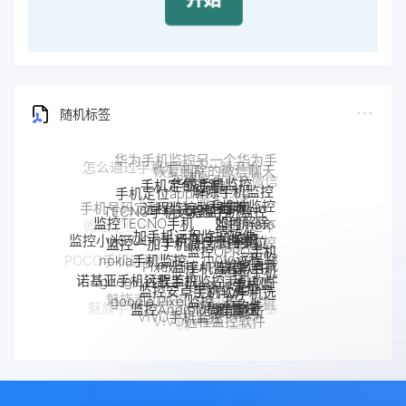
随机标签
华鲸手机监控
手机定位追踪
解除手机监控
手机定位app
远程监控联想手机
联想手机监控
TECNO手机远程监控
监听
手机被监控
手机号码定位追踪
监控moto
监控TECNO手机
如何解除
一加手机远程监控软件
一加手机监控
手机是不
手机
监控一加手机微信
摩托罗拉
监控OPPO手机
监控小米POCO手机
是被监控
nokia手机监控
Pixel监控APP
Pixel手机监控软件
moto远程监
手机被别人
软件
了
OPPO手机
监控真我
POCO手机远程监控
控
监控了怎么
google谷歌手机监控
google手机监
诺基亚手机远程监控
定位
监控安卓手机软件
手机软件
解除
小米POCO远程控制
控
OPPO手机远
真我手机远程
google Pixel监控
Android软件
魅族手机监控
监控Android微信聊天
程监控
监控别人手机
iPhone苹果手机监控
手机窃听
魅族手机怎么远程监控另一台手
realme手机
VIVO手机监控
VIVO远程监控软件
怎么远程监控中兴
机
监控
中兴myos手机监控
手机