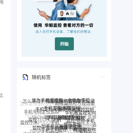
用
随机标签
华鲸手机监控
上
手机定位追踪
解除手机监控监听
手机定位app
远程监控联想手机
联想手机监控
TECNO手机远程监控
手机被监控如何
手机号码定位追踪
监控moto手机
监控TECNO手机
一加手机远程监控软件
一加手机监控
解除
监控一加手机微信
手机是不是被
监控OPPO手机软件
摩托罗拉moto远
监控小米POCO手机
监控了
Pixel手机监控软件
Pixel监控APP
nokia手机监控
程监控
手机被别人监控
OPPO手机定位
监控真我手
POCO手机远程监控
google谷歌手机监控
google手机监控
了怎么解除
监控安卓手机软件
诺基亚手机远程监控
机软件
OPPO手机远程监
真我手机远程监控
小米POCO远程控制
google Pixel监控