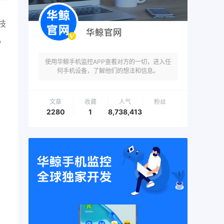
技
华鲸官网
。
使用华鲸手机监控APP查看对方的一切，进入任
何手机设备，了解他们的想法和信息。
文章
收藏
人气
粉丝
2280
1
8,738,413