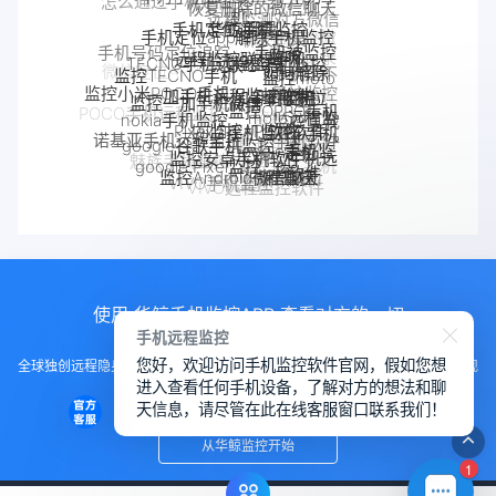
华鲸手机监控
手机定位追踪
解除手机监控
手机定位app
远程监控联想手机
手机被监控
监听
联想手机监控
TECNO手机远程监控
手机号码定位追踪
监控moto
监控TECNO手机
如何解除
手机是不
一加手机远程监控软件
一加手机监控
手机
监控小米POCO手机
监控一加手机微信
摩托罗拉
是被监控
监控OPPO手机
手机被别人
moto远程监
nokia手机监控
了
POCO手机远程监控
Pixel监控APP
Pixel手机监控软件
软件
监控真我
监控了怎么
OPPO手机
控
google谷歌手机监控
诺基亚手机远程监控
google手机监
手机软件
解除
定位
小米POCO远程控制
监控安卓手机软件
真我手机远程
OPPO手机远
控
google Pixel监控
魅族手机监控
Android软件
监控别人手机
监控Android微信聊天
程监控
realme手机
魅族手机怎么远程监控另一台手
手机窃听
VIVO手机监控
VIVO远程监控软件
怎么远程监控中兴
监控
机
中兴myos手机监控
手机
使用 华鲸手机监控APP 查看对方的一切
手机远程监控
您好，欢迎访问手机监控软件官网，假如您想
全球独创远程隐身运行监控手机，不用经过对方同意安装，100%不让对方发现
进入查看任何手机设备，了解对方的想法和聊
知道
天信息，请尽管在此在线客服窗口联系我们！
从华鲸监控开始
1