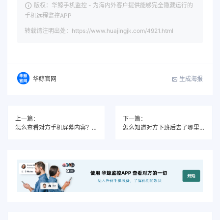
版权：华鲸手机监控 - 为海内外客户提供能够完全隐藏运行的
手机远程监控APP
转载请注明出处：https://www.huajingjk.com/4921.html
生成海报
华鲸官网
上一篇：
下一篇：
怎么查看对方手机屏幕内容？我用华鲸“屏幕同步+电子围栏”拍到了每周六的真相
怎么知道对方下班后去了哪里、对方不知情的定位追踪、实时定位伴侣