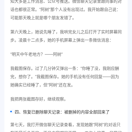
知大多是工作消息、公众号推送。微信聊天记录里跟同事的对
话也都很正常。“阿树”那个人没有出现过。我开始跟自己说：
可能那天晚上就是哪个朋友发错了。
第六天晚上，她说先睡了，我哄完女儿之后打开了实时屏幕同
步。凌晨十二点多，她的手机屏幕上弹出一条微信消息：
“明天中午老地方？——阿树”
我截图保存。过了几分钟又弹出一条：“你睡了没，我刚应酬
完，想你了。”我截图保存。她的手机没有任何回复——因为
她确实已经睡了，但“阿树”还在发。
我把两张截图存好，继续观察。
四、恢复已删除聊天记录：被删掉的内容全部回来了
第七天，我打开微信聊天记录查看，发现她跟“阿树”的对话只