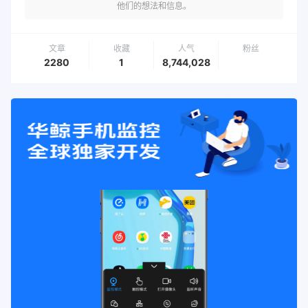
他们的想法和信息。
文章
收藏
人气
粉丝
2280
1
8,744,028