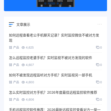
文章展示
如何远程查看老公手机聊天记录？实时监控微信不被对方发
现
产品
4,625
0
怎么远程监控老婆手机？实时监视不被对方发现的软件
产品
4,607
0
如何不被发现远程监听对方手机？实时监视另一部手机
产品
4,600
0
怎么实时监控对方手机？2026年度最佳远程监控软件推荐
产品
4,606
0
手机远程监控软件推荐：2026最新远程监控查看对方一举一