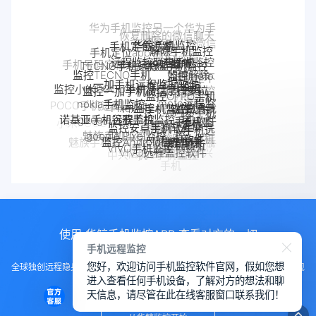
华鲸手机监控
手机定位追踪
解除手机监控
远程监控联想手机
手机定位app
联想手机监控
TECNO手机远程监控
监听
手机被监控
监控moto
监控TECNO手机
一加手机远程监控软件
一加手机监控
如何解除
监控一加手机微信
手机
手机是不
监控OPPO手机
摩托罗拉
监控小米POCO手机
Pixel手机监控软件
Pixel监控APP
是被监控
nokia手机监控
软件
moto远程监
手机被别人
OPPO手机
了
监控真我
google谷歌手机监控
POCO手机远程监控
google手机监
控
监控安卓手机软件
监控了怎么
定位
诺基亚手机远程监控
手机软件
控
OPPO手机远
如何解除
解除
真我手机远程
google Pixel监控
小米POCO远程控制
Android软件
监控Android微信聊天
魅族手机监控
程监控
手机被监
监控别人手机
手机窃听
手机反
VIVO手机监控
魅族手机怎么远程监控另一台手
realme手机
iPhone苹果手机监控
控
VIVO远程监控软件
苹果手机怎么监控另
监控
怎么远程监控中兴
机
监控
iPhone监控软件
中兴myos手机监控
监控iPhone微信聊天
一台手机
手机
使用 华鲸手机监控APP 查看对方的一切
手机远程监控
您好，欢迎访问手机监控软件官网，假如您想
全球独创远程隐身运行监控手机，不用经过对方同意安装，100%不让对方发现
进入查看任何手机设备，了解对方的想法和聊
知道
天信息，请尽管在此在线客服窗口联系我们！