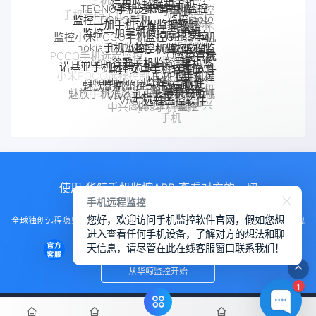
一加手机远程监控软件
监控moto
一加手机监控
监控TECNO手机
监控一加手机微信
监控OPPO手机
手机
摩托罗拉
Pixel手机监控软件
Pixel监控APP
监控小米POCO手机
软件
nokia手机监控
moto远程监
OPPO手机
google手机监
google谷歌手机监控
监控安卓手机软件
监控真我
手机被别人
控
定位
POCO手机远程监控
控
诺基亚手机远程监控
手机软件
OPPO手机远
监控了怎么
Android软件
google Pixel监控
监控Android微信聊天
真我手机远程
如何解除
程监控
解除
小米POCO远程控制
魅族手机监控
手机窃听
VIVO手机监控
监控别人手机
手机被监
魅族手机怎么远程监控另一台手
VIVO远程监控软件
realme手机
手机反
iPhone苹果手机监控
控
苹果手机怎么监控另
怎么远程监控中兴
机
监控
中兴myos手机监控
监控
iPhone监控软件
监控iPhone微信聊天
一台手机
手机
使用 华鲸手机监控APP 查看对方的一切
手机远程监控
您好，欢迎访问手机监控软件官网，假如您想
全球独创远程隐身运行监控手机，不用经过对方同意安装，100%不让对方发现
进入查看任何手机设备，了解对方的想法和聊
知道
天信息，请尽管在此在线客服窗口联系我们！
从华鲸监控开始
1