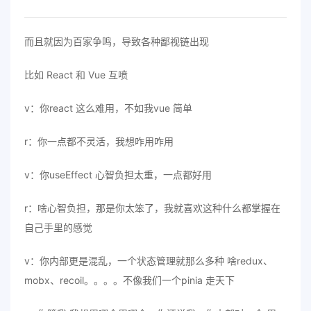
而且就因为百家争鸣，导致各种鄙视链出现
比如 React 和 Vue 互喷
v：你react 这么难用，不如我vue 简单
r：你一点都不灵活，我想咋用咋用
v：你useEffect 心智负担太重，一点都好用
r：啥心智负担，那是你太笨了，我就喜欢这种什么都掌握在
自己手里的感觉
v：你内部更是混乱，一个状态管理就那么多种 啥redux、
mobx、recoil。。。。不像我们一个pinia 走天下