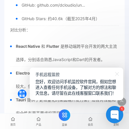
GitHub: github.com/dcloudio/un…
GitHub Stars: 约40.6k（截至2025年4月）
对比分析：
React Native
和
Flutter
是移动端跨平台开发的两大主流
选择，分别适合熟悉JavaScript和Dart的开发者。
Electron
是桌面端跨平台开发的经典解决方案，虽然体积
手机远程监控
您好，欢迎访问手机监控软件官网，假如您想
较大，但易于上手。
进入查看任何手机设备，了解对方的想法和聊
天信息，请尽管在此在线客服窗口联系我们！
Tauri
提供了更轻量化的桌面端开发方案，适合对性能和
1
安全性有更高要求的项目。
首页
产品
会员
定制
菜单
Capacitor
则是一个灵活的工具，特别适合将现有的Web