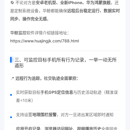
🔄 不论对方是
安卓老机型、全新iPhone、华为鸿蒙旗舰
，还
是定制系统设备，华鲸都能确保
远程后台稳定运行、数据实时
同步、操作完全无感
。
华鲸监控
软件详情介绍链接地址：
https://www.huajingjk.com/788.html
三、可监控目标手机所有行为记录，一举一动无所
遁形
📍
远程行为追踪，社交轨迹全面掌控：
实时获取目标
手机
GPS定位信息
与历史活动轨迹（精准误
差<10米）
支持设置
地理围栏报警
，对方一旦进出某区域即时通知
应用开启记录
、
浏览器访问网址
、
视频播放历史
全面同步