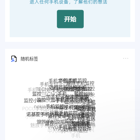
随机标签
华鲸手机监控
解除手机监控
远程监控联想手机
联想手机监控
TECNO手机远程监控
监听
手机被监控
监控moto
一加手机远程监控软件
一加手机监控
监控TECNO手机
如何解除
监控一加手机微信
手机
监控OPPO手机
手机是不
摩托罗拉
监控小米POCO手机
Pixel手机监控软件
Pixel监控APP
软件
nokia手机监控
是被监控
moto远程监
OPPO手机
手机被别人
google谷歌手机监控
监控真我
google手机监
了
POCO手机远程监控
控
监控安卓手机软件
定位
诺基亚手机远程监控
监控了怎么
手机软件
控
OPPO手机远
如何解除
google Pixel监控
Android软件
真我手机远程
解除
监控Android微信聊天
小米POCO远程控制
程监控
魅族手机监控
手机被监
监控别人手机
手机窃听
VIVO手机监控
手机反
魅族手机怎么远程监控另一台手
realme手机
iPhone苹果手机监控
VIVO远程监控软件
控
苹果手机怎么监控另
怎么远程监控中兴
监控
机
监控
中兴myos手机监控
iPhone监控软件
监控iPhone微信聊天
一台手机
手机