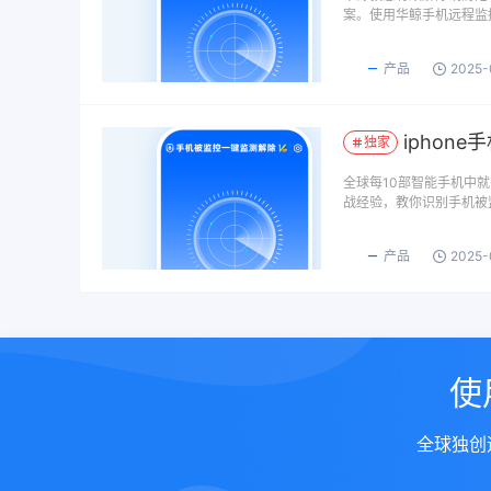
案。使用华鲸手机远程监
产品
2025-
iphon
独家
全球每10部智能手机中
战经验，教你识别手机被
产品
2025-
使
全球独创