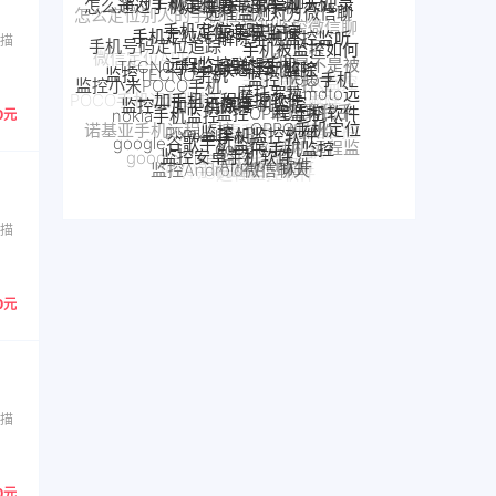
手机定位追踪
解除手机监控监听
手机定位app
天记录
远程监控联想手机
手机被监控如何
手机号码定位追踪
联想手机监控
TECNO手机远程监控
扫描
监控moto手机
监控TECNO手机
解除
手机是不是被
一加手机远程监控软件
一加手机监控
监控小米POCO手机
摩托罗拉moto远
监控一加手机微信
监控了
监控OPPO手机软件
手机被别人监控
程监控
nokia手机监控
POCO手机远程监控
Pixel监控APP
Pixel手机监控软件
监控真我手
了怎么解除
OPPO手机定位
0元
google谷歌手机监控
诺基亚手机远程监控
机软件
google手机监控
真我手机远程监控
监控安卓手机软件
OPPO手机远程监
google Pixel监控
魅族手机监控
Android软件
别人手机
监控Android微信聊天
realme手机监控
控
手机窃听
魅族手机怎么远程监控另一台手机
VIVO手机监控
VIVO远程监控软件
怎么远程监控中兴手机
中兴myos手机监控
扫描
0元
扫描
0元