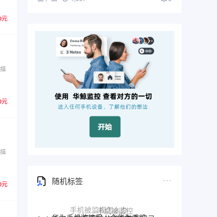
0元
扫描
0元
扫描
随机标签
0元
华为手机监控另一个华为手机
恢复删除的微信聊天记录
怎么通过手机定位另一部手机
远程监测对方微信聊
华鲸手机监控