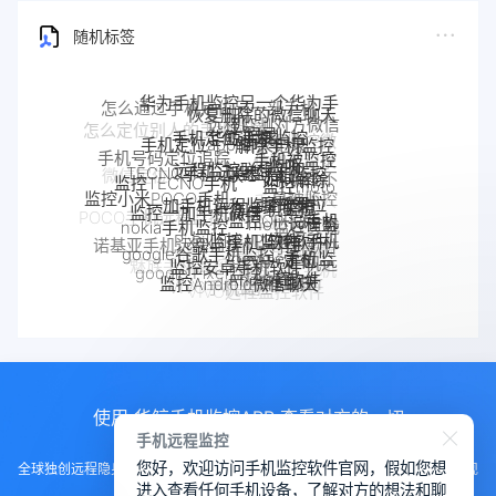
随机标签
华为手机监控另一个华为手
怎么通过手机定位另一部手机
恢复删除的微信聊天
机
远程监测对方微信
记录
华鲸手机监控
手机定位追踪
解除手机监控
手机定位app
聊天记录
手机被监控
手机号码定位追踪
监听
远程监控联想手机
TECNO手机远程监控
联想手机监控
如何解除
微信定位APP
手机是不
监控TECNO手机
监控moto
监控小米POCO手机
一加手机远程监控软件
是被监控
一加手机监控
手机
摩托罗拉
手机被别人
监控一加手机微信
监控OPPO手机
了
POCO手机远程监控
moto远程监
监控了怎么
nokia手机监控
监控真我
Pixel监控APP
软件
Pixel手机监控软件
OPPO手机
控
解除
诺基亚手机远程监控
手机软件
google谷歌手机监控
真我手机远程
google手机监
定位
OPPO手机远
监控安卓手机软件
魅族手机监控
监控别人手机
google Pixel监控
控
realme手机
魅族手机怎么远程监控另一台手
Android软件
程监控
监控Android微信聊天
手机窃听
VIVO手机监控
VIVO远程监控软件
监控
机
使用 华鲸手机监控APP 查看对方的一切
手机远程监控
您好，欢迎访问手机监控软件官网，假如您想
全球独创远程隐身运行监控手机，不用经过对方同意安装，100%不让对方发现
进入查看任何手机设备，了解对方的想法和聊
知道