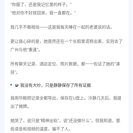
“你瘦了，还是我记忆里的样子。”
“他对你不好就回来，我一直都在。”
我几乎不敢相信——这是我每天睡在一起的老婆说的话。
更让我心碎的是，她竟然还在一个长假里谎称出差，实则去了
广州与他“重逢”。
所有聊天记录、酒店定位、照片数据，都一一佐证了她的“演
技”。
🧩 我没有大吵，只是静静保存了所有证据
我用华鲸把记录全都导出，保存在U盘上。冷静几天后，我提
出了摊牌。
她哭了，说只是“精神出轨”，说“还没做什么”。但我知道，那
些语音和视频的温度，骗不了人。