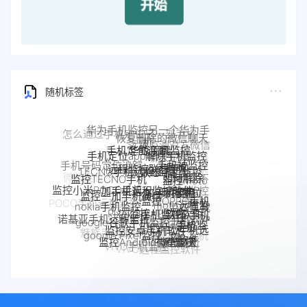
随机标签
华鲸手机监控
手机定位追踪
解除手机监控
手机定位app
远程监控联想手机
联想手机监控
TECNO手机远程监控
监听
手机被监控
手机号码定位追踪
监控moto
监控TECNO手机
如何解除
一加手机远程监控软件
手机是不
一加手机监控
手机
监控一加手机微信
摩托罗拉
监控小米POCO手机
监控OPPO手机
是被监控
手机被别人
nokia手机监控
moto远程监
Pixel监控APP
Pixel手机监控软件
软件
了
POCO手机远程监控
监控真我
OPPO手机
监控了怎么
控
google谷歌手机监控
google手机监
诺基亚手机远程监控
手机软件
定位
监控安卓手机软件
解除
小米POCO远程控制
真我手机远程
OPPO手机远
控
google Pixel监控
Android软件
魅族手机监控
监控Android微信聊天
监控别人手机
程监控
魅族手机怎么远程监控另一台手
realme手机
手机窃听
VIVO手机监控
VIVO远程监控软件
怎么远程监控中兴
机
监控
中兴myos手机监控
手机