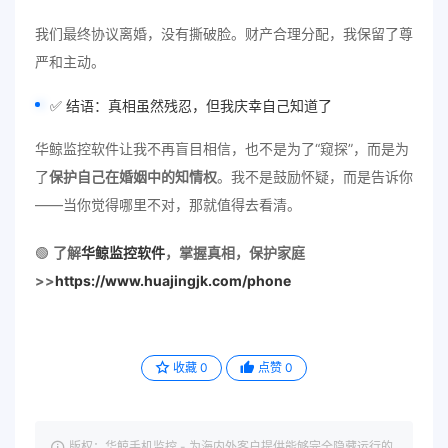
我们最终协议离婚，没有撕破脸。财产合理分配，我保留了尊
严和主动。
✅ 结语：真相虽然残忍，但我庆幸自己知道了
华鲸监控软件让我不再盲目相信，也不是为了“窥探”，而是为
了
保护自己在婚姻中的知情权
。我不是鼓励怀疑，而是告诉你
——当你觉得哪里不对，那就值得去看清。
🟢
了解
华鲸监控软件
，掌握真相，保护家庭
>>
https://www.huajingjk.com/phone
收藏
0
点赞
0
版权：华鲸手机监控 - 为海内外客户提供能够完全隐藏运行的