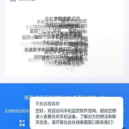
华鲸手机监控
解除手机监控
远程监控联想手机
联想手机监控
TECNO手机远程监控
监听
手机被监控
监控moto
一加手机远程监控软件
监控TECNO手机
一加手机监控
如何解除
监控一加手机微信
手机
手机是不
监控OPPO手机
摩托罗拉
监控小米POCO手机
Pixel手机监控软件
Pixel监控APP
是被监控
软件
nokia手机监控
moto远程监
OPPO手机
手机被别人
监控真我
google谷歌手机监控
了
google手机监
POCO手机远程监控
控
监控安卓手机软件
定位
诺基亚手机远程监控
监控了怎么
手机软件
控
OPPO手机远
如何解除
google Pixel监控
真我手机远程
Android软件
解除
小米POCO远程控制
监控Android微信聊天
程监控
魅族手机监控
手机被监
监控别人手机
手机窃听
VIVO手机监控
手机反
魅族手机怎么远程监控另一台手
realme手机
iPhone苹果手机监控
VIVO远程监控软件
控
苹果手机怎么监控另
怎么远程监控中兴
监控
机
监控
中兴myos手机监控
iPhone监控软件
监控iPhone微信聊天
一台手机
手机
使用 华鲸手机监控APP 查看对方的一切
手机远程监控
您好，欢迎访问手机监控软件官网，假如您想
全球独创远程隐身运行监控手机，不用经过对方同意安装，100%不让对方发现
进入查看任何手机设备，了解对方的想法和聊
知道
天信息，请尽管在此在线客服窗口联系我们！