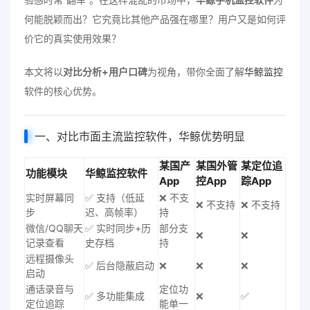
何能脱颖而出？它究竟比其他产品强在哪里？用户又是如何评
价它的真实使用效果？
本文将以
对比分析+用户口碑
为视角，带你全面了解
华鲸监控
软件的核心优势。
一、对比市面主流监控软件，华鲸优势明显
某国产
某国外管
某定位追
功能模块
华鲸监控软件
App
控App
踪App
实时屏幕同
✅ 支持（低延
❌ 不支
❌ 不支持
❌ 不支持
步
迟、高帧率）
持
微信/QQ聊天
✅ 实时同步+历
部分支
❌
❌
记录查看
史存档
持
远程摄像头
✅ 后台隐蔽启动
❌
❌
❌
启动
通话录音与
定位功
✅ 多功能集成
❌
✅
定位追踪
能单一