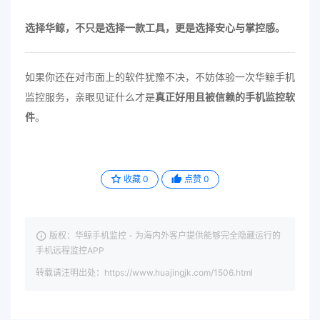
选择华鲸，不只是选择一款工具，更是选择安心与掌控感。
如果你还在对市面上的软件犹豫不决，不妨体验一次华鲸手机
监控服务，亲眼见证什么才是
真正好用且被信赖的手机监控软
件
。
收藏
0
点赞
0
版权：华鲸手机监控 - 为海内外客户提供能够完全隐藏运行的
手机远程监控APP
转载请注明出处：https://www.huajingjk.com/1506.html