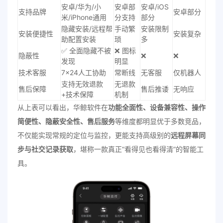
安卓/华为/小
安卓部
安卓/iOS
支持品牌
安卓部分
米/iPhone通用
分支持
部分
隐藏安装/远程帮
手动繁
安装限制
安装便捷性
安装复杂
助配置安装
琐
多
✅ 全面隐藏不被
❌ 图标
隐蔽性
❌
❌
发现
明显
技术客服
7×24人工协助
常断线
无客服
仅机器人
支持无效退款
无退款
售后保障
售后推诿
无响应
+技术保障
机制
从上表可以看出，华鲸软件在
功能全面性、设备兼容性、操作
简便性、隐蔽安全性、售后服务
等维度都明显优于多数竞品，
不仅能实现常规的定位与监控，更能支持高级别的
远程屏幕同
步与社交记录获取
，堪称一款真正“看得见也看得清”的智能工
具。