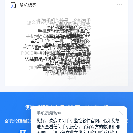
随机标签
华鲸手机监控
手机定位追踪
解除手机监控
远程监控联想手机
联想手机监控
TECNO手机远程监控
监听
手机被监控
监控moto
监控TECNO手机
一加手机远程监控软件
一加手机监控
如何解除
监控一加手机微信
手机
手机是不
监控OPPO手机
摩托罗拉
监控小米POCO手机
Pixel手机监控软件
Pixel监控APP
是被监控
nokia手机监控
软件
moto远程监
OPPO手机
手机被别人
了
监控真我
google谷歌手机监控
google手机监
POCO手机远程监控
控
监控安卓手机软件
定位
监控了怎么
诺基亚手机远程监控
手机软件
控
OPPO手机远
如何解除
解除
真我手机远程
google Pixel监控
Android软件
小米POCO远程控制
监控Android微信聊天
魅族手机监控
程监控
手机被监
监控别人手机
手机窃听
手机反
VIVO手机监控
魅族手机怎么远程监控另一台手
realme手机
iPhone苹果手机监控
VIVO远程监控软件
控
苹果手机怎么监控另
监控
怎么远程监控中兴
机
监控
iPhone监控软件
中兴myos手机监控
监控iPhone微信聊天
一台手机
手机
使用 华鲸手机监控APP 查看对方的一切
手机远程监控
您好，欢迎访问手机监控软件官网，假如您想
全球独创远程隐身运行监控手机，不用经过对方同意安装，100%不让对方发现
进入查看任何手机设备，了解对方的想法和聊
知道
天信息，请尽管在此在线客服窗口联系我们！