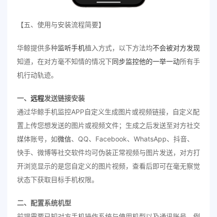
【五、使用与安装流程简要】
华鲸提供多种
监听手机
植入方式，以下方法均
不会被对方发现
知道，在对方毫不知情的情况下
同步
监控他的一举一动
所有手
机行动轨迹。
一、
远程
发送链接安装
通过华鲸手机监控APP自定义生成图片或视频链接，自定义配
置上传您想发送的图片或视频文件；生成之后发送至对方社交
媒体账号，如
微信
、QQ、Facebook、WhatsApp、抖音、
快手、微博等社交软件均可伪装正常视频与图片发送，对方打
开浏览显示的是您自定义的图片视频，查看后即可在毫无察觉
状态下获取目标手机权限。
二、配置系统机型
前提需要已知对方手机操作系统与使用机型以及通讯账号，例