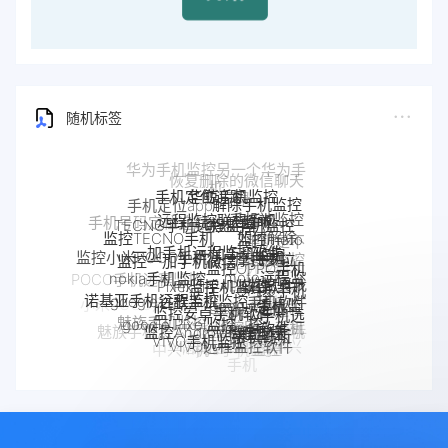
随机标签
华鲸手机监控
手机定位追踪
解除手机监控
远程监控联想手机
联想手机监控
TECNO手机远程监控
监听
手机被监控
监控moto
一加手机远程监控软件
监控TECNO手机
一加手机监控
如何解除
监控一加手机微信
手机
手机是不
监控OPPO手机
摩托罗拉
监控小米POCO手机
Pixel手机监控软件
Pixel监控APP
是被监控
软件
nokia手机监控
moto远程监
OPPO手机
手机被别人
监控真我
了
google谷歌手机监控
google手机监
POCO手机远程监控
控
监控安卓手机软件
定位
监控了怎么
诺基亚手机远程监控
手机软件
控
OPPO手机远
如何解除
真我手机远程
google Pixel监控
Android软件
解除
小米POCO远程控制
监控Android微信聊天
魅族手机监控
程监控
手机被监
监控别人手机
手机窃听
VIVO手机监控
手机反
魅族手机怎么远程监控另一台手
realme手机
iPhone苹果手机监控
VIVO远程监控软件
控
苹果手机怎么监控另
怎么远程监控中兴
监控
机
监控
中兴myos手机监控
iPhone监控软件
监控iPhone微信聊天
一台手机
手机