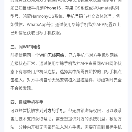
如已知目标手机是
iPhone16
，
苹果
IOS系统或华为mate系列
型号，鸿蒙HarmonyOS系统，
手机号码
与社交媒体账号，例
如微信、WhatsApp等；通过使用华鲸手机监控APP配置以上
已知信息获取目标手机权限。
三、同WIFI网络
前提使用同一个
WIFI无线网络
，己方手机与对方手机均网络
连接状态正常，通过使用华鲸
手机监控
APP查看同WIFI网络状
态下有哪些用户机型连接，选择其中所需要监控的目标手机点
击植入，对方手机自动无感安装植入监控插件，秒级耗时完全
不会被发现。
四、目标手机在手
可以短暂接触拿到
对方的手机
，但无屏锁密码权限，可以联系
售后技术支持获取帮助，需要您提供对方的系统机型，教您方
法一分钟内开锁无需密码进入对方手机，需要在拿到目标手机