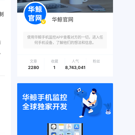
制
华鲸官网
使用华鲸手机监控APP查看对方的一切，进入任
方
何手机设备，了解他们的想法和信息。
，
文章
收藏
人气
粉丝
2280
1
8,743,041