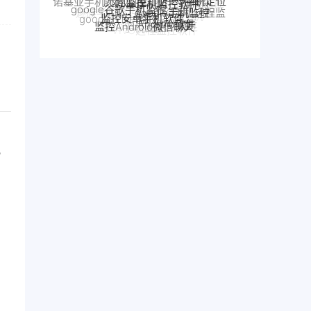
google Pixel监控
Android软件
监控Android微信聊天
魅族手机监控
控
别人手机
手机窃听
realme手机监控
VIVO手机监控
魅族手机怎么远程监控另一台手机
VIVO远程监控软件
怎么远程监控中兴手机
中兴myos手机监控
。