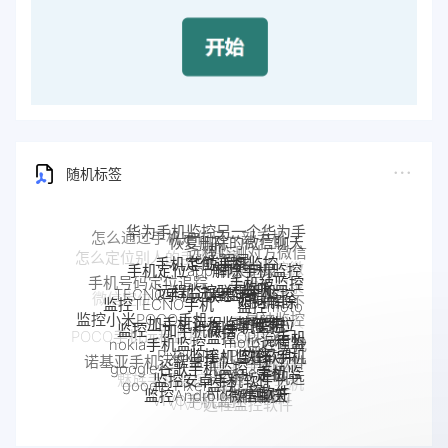
随机标签
华为手机监控另一个华为手
怎么通过手机定位另一部手机
恢复删除的微信聊天
机
远程监测对方微信
华鲸手机监控
手机定位追踪
记录
解除手机监控
手机定位app
聊天记录
手机被监控
远程监控联想手机
监听
手机号码定位追踪
联想手机监控
TECNO手机远程监控
如何解除
监控TECNO手机
监控moto
手机是不
一加手机远程监控软件
一加手机监控
手机
监控小米POCO手机
摩托罗拉
是被监控
监控一加手机微信
手机被别人
监控OPPO手机
moto远程监
了
nokia手机监控
POCO手机远程监控
监控真我
监控了怎么
Pixel监控APP
Pixel手机监控软件
软件
OPPO手机
控
诺基亚手机远程监控
google谷歌手机监控
手机软件
解除
google手机监
定位
真我手机远程
监控安卓手机软件
OPPO手机远
控
魅族手机监控
google Pixel监控
监控别人手机
Android软件
realme手机
魅族手机怎么远程监控另一台手
监控Android微信聊天
程监控
手机窃听
VIVO手机监控
怎么远程监控中兴
VIVO远程监控软件
监控
中兴myos手机监控
机
手机