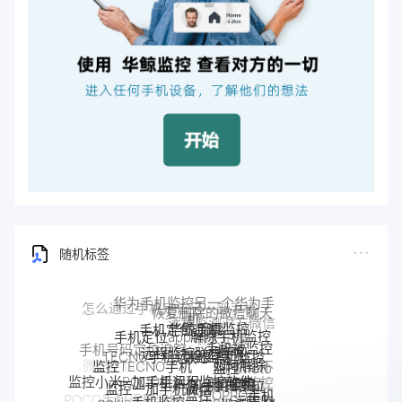
随机标签
华鲸手机监控
手机定位追踪
解除手机监控
手机定位app
远程监控联想手机
联想手机监控
TECNO手机远程监控
手机被监控
监听
手机号码定位追踪
监控moto
监控TECNO手机
如何解除
一加手机远程监控软件
手机是不
一加手机监控
手机
监控一加手机微信
摩托罗拉
监控小米POCO手机
监控OPPO手机
是被监控
手机被别人
nokia手机监控
moto远程监
Pixel监控APP
Pixel手机监控软件
软件
了
POCO手机远程监控
监控真我
OPPO手机
监控了怎么