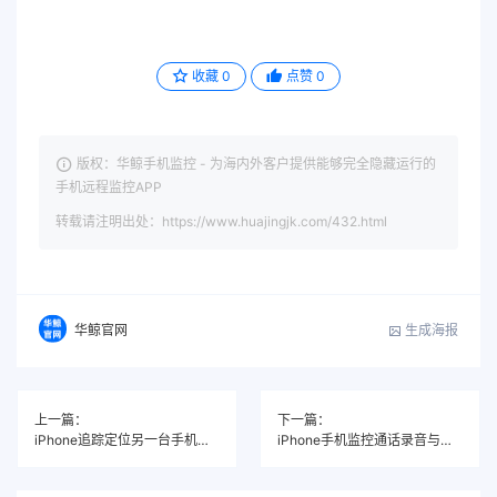
收藏
0
点赞
0
版权：华鲸手机监控 - 为海内外客户提供能够完全隐藏运行的
手机远程监控APP
转载请注明出处：https://www.huajingjk.com/432.html
生成海报
华鲸官网
上一篇：
下一篇：
iPhone追踪定位另一台手机位置方法,可视化地图跟踪定位
iPhone手机监控通话录音与键盘记录