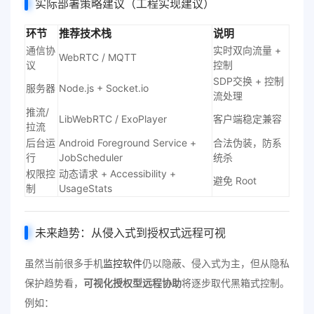
实际部署策略建议（工程实现建议）
环节
推荐技术栈
说明
通信协
实时双向流量 +
WebRTC / MQTT
议
控制
SDP交换 + 控制
服务器
Node.js + Socket.io
流处理
推流/
LibWebRTC / ExoPlayer
客户端稳定兼容
拉流
后台运
Android Foreground Service +
合法伪装，防系
行
JobScheduler
统杀
权限控
动态请求 + Accessibility +
避免 Root
制
UsageStats
未来趋势：从侵入式到授权式远程可视
虽然当前很多手机
监控软件
仍以隐蔽、侵入式为主，但从隐私
保护趋势看，
可视化授权型远程协助
将逐步取代黑箱式控制。
例如：