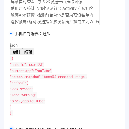
屏幕实时查看
每 5 秒发送一帧压缩图像
使用时长统计
定时记录前台 Activity 和应用名
敏感App预警
检测前台App是否为预设名单内
遥控锁屏/断网
发送指令触发系统广播或关闭Wi-Fi
手机控制端界面逻辑：
json
复制
编辑
{
"child_id"
:
"user123"
,
"current_app"
:
"YouTube"
,
"screen_snapshot"
:
"base64-encoded-image"
,
"actions"
:
[
"lock_screen"
,
"send_warning"
,
"block_app:YouTube"
]
}