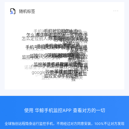
随机标签
华为手机监控另一个华为手
怎么通过手机定位另一部手机
恢复删除的微信聊天
机
远程监测对方微信
华鲸手机监控
手机定位追踪
记录
解除手机监控
手机定位app
聊天记录
手机被监控
手机号码定位追踪
远程监控联想手机
监听
TECNO手机远程监控
联想手机监控
如何解除
监控TECNO手机
监控moto
手机是不
微信定位APP
一加手机远程监控软件
一加手机监控
监控小米POCO手机
手机
是被监控
摩托罗拉
监控一加手机微信
手机被别人
监控OPPO手机
了
moto远程监
POCO手机远程监控
nokia手机监控
监控了怎么
监控真我
Pixel监控APP
软件
Pixel手机监控软件
OPPO手机
控
诺基亚手机远程监控
解除
手机软件
google谷歌手机监控
google手机监
真我手机远程
定位
监控安卓手机软件
OPPO手机远
魅族手机监控
google Pixel监控
控
监控别人手机
Android软件
realme手机
魅族手机怎么远程监控另一台手
监控Android微信聊天
程监控
手机窃听
VIVO手机监控
VIVO远程监控软件
监控
机
使用 华鲸手机监控APP 查看对方的一切
全球独创远程隐身运行监控手机，不用经过对方同意安装，100%不让对方发现