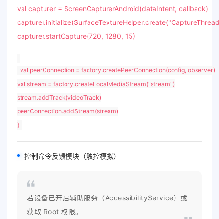
val
capturer = ScreenCapturerAndroid(dataIntent, callback)
capturer.initialize(SurfaceTextureHelper.create(
"CaptureThread
capturer.startCapture(
720
,
1280
,
15
)
val
peerConnection = factory.createPeerConnection(config, observer)
val
stream = factory.createLocalMediaStream(
"stream"
)
stream.addTrack(videoTrack)
peerConnection.addStream(stream)
}
控制命令反馈模块（触控模拟）
若设备已开启辅助服务（AccessibilityService）或
获取 Root 权限。