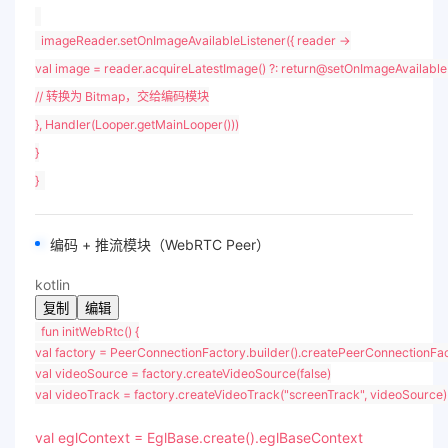
imageReader.setOnImageAvailableListener({ reader ->
val
image = reader.acquireLatestImage() ?:
return
@setOnImageAvailable
// 转换为 Bitmap，交给编码模块
}, Handler(Looper.getMainLooper()))
}
}
编码 + 推流模块（WebRTC Peer）
kotlin
复制
编辑
fun
initWebRtc
()
{
val
factory = PeerConnectionFactory.builder().createPeerConnectionFac
val
videoSource = factory.createVideoSource(
false
)
val
videoTrack = factory.createVideoTrack(
"screenTrack"
, videoSource)
val
eglContext = EglBase.create().eglBaseContext