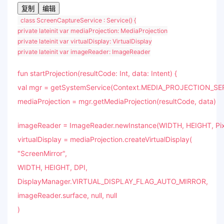
复制
编辑
class
ScreenCaptureService
:
Service
() {
private
lateinit
var
mediaProjection: MediaProjection
private
lateinit
var
virtualDisplay: VirtualDisplay
private
lateinit
var
imageReader: ImageReader
fun
startProjection
(resultCode:
Int
,
data
:
Intent
) {
val
mgr = getSystemService(Context.MEDIA_PROJECTION_SE
mediaProjection = mgr.getMediaProjection(resultCode,
data
)
imageReader = ImageReader.newInstance(WIDTH, HEIGHT, Pi
virtualDisplay = mediaProjection.createVirtualDisplay(
"ScreenMirror"
,
WIDTH, HEIGHT, DPI,
DisplayManager.VIRTUAL_DISPLAY_FLAG_AUTO_MIRROR,
imageReader.surface,
null
,
null
)