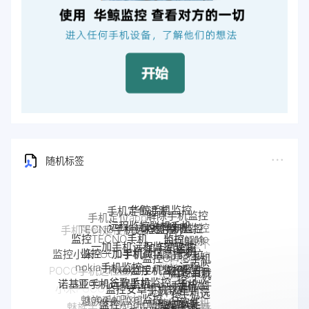
随机标签
解除手机监控
远程监控联想手机
联想手机监控
TECNO手机远程监控
监听
手机被监控
监控moto
一加手机远程监控软件
监控TECNO手机
一加手机监控
如何解除
监控一加手机微信
手机
手机是不
监控OPPO手机
摩托罗拉
监控小米POCO手机
Pixel手机监控软件
Pixel监控APP
是被监控
软件
nokia手机监控
moto远程监
OPPO手机
手机被别人
监控真我
google谷歌手机监控
了
google手机监
POCO手机远程监控
控
监控安卓手机软件
定位
诺基亚手机远程监控
监控了怎么
手机软件
控
OPPO手机远
如何解除
google Pixel监控
Android软件
真我手机远程
解除
小米POCO远程控制
监控Android微信聊天
程监控
魅族手机监控
手机被监
监控别人手机
手机窃听
VIVO手机监控
手机反
魅族手机怎么远程监控另一台手
realme手机
iPhone苹果手机监控
VIVO远程监控软件
控
苹果手机怎么监控另