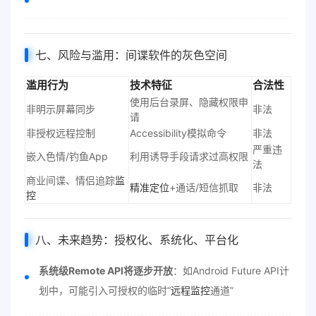
七、风险与滥用：间谍软件的灰色空间
滥用行为
技术特征
合法性
使用后台录屏、隐藏权限申
非明示屏幕同步
非法
请
非授权远程控制
Accessibility模拟命令
非法
严重违
嵌入色情/钓鱼App
利用诱导手段请求过高权限
法
商业间谍、情侣追踪
监
精准定位
+通话/短信抓取
非法
控
八、未来趋势：授权化、系统化、平台化
系统级Remote API将逐步开放
：如Android Future API计
划中，可能引入可授权的临时“
远程监控
通道”