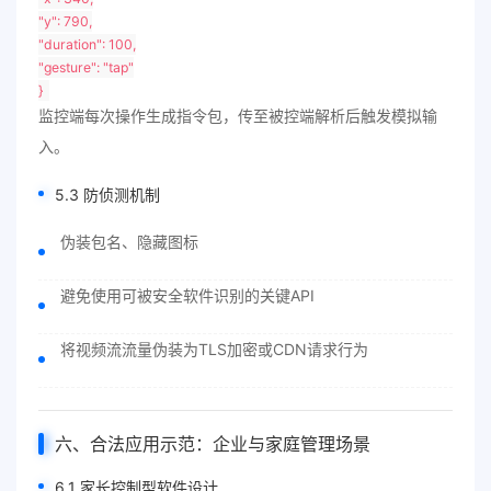
"y"
:
790
,
"duration"
:
100
,
"gesture"
:
"tap"
}
监控端每次操作生成指令包，传至被控端解析后触发模拟输
入。
5.3 防侦测机制
伪装包名、隐藏图标
避免使用可被安全软件识别的关键API
将视频流流量伪装为TLS加密或CDN请求行为
六、合法应用示范：企业与家庭管理场景
6.1 家长控制型软件设计