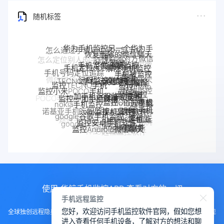
随机标签
华为手机监控另一个华为手
怎么通过手机定位另一部手机
恢复删除的微信聊天
机
远程监测对方微信
华鲸手机监控
手机定位追踪
记录
解除手机监控
手机定位app
聊天记录
手机被监控
手机号码定位追踪
远程监控联想手机
监听
TECNO手机远程监控
联想手机监控
如何解除
监控TECNO手机
监控moto
手机是不
微信定位APP
一加手机远程监控软件
一加手机监控
监控小米POCO手机
手机
是被监控
摩托罗拉
监控一加手机微信
手机被别人
监控OPPO手机
了
moto远程监
POCO手机远程监控
nokia手机监控
监控了怎么
监控真我
Pixel监控APP
软件
Pixel手机监控软件
OPPO手机
控
诺基亚手机远程监控
解除
手机软件
google谷歌手机监控
google手机监
真我手机远程
定位
监控安卓手机软件
OPPO手机远
魅族手机监控
google Pixel监控
控
监控别人手机
Android软件
realme手机
魅族手机怎么远程监控另一台手
监控Android微信聊天
程监控
手机窃听
VIVO手机监控
VIVO远程监控软件
监控
机
使用 华鲸手机监控APP 查看对方的一切
手机远程监控
您好，欢迎访问手机监控软件官网，假如您想
全球独创远程隐身运行监控手机，不用经过对方同意安装，100%不让对方发现
进入查看任何手机设备，了解对方的想法和聊
知道