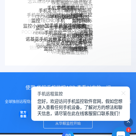
华鲸手机监控
手机定位追踪
解除手机监控
手机定位app
远程监控联想手机
联想手机监控
TECNO手机远程监控
监听
手机被监控
手机号码定位追踪
监控moto
监控TECNO手机
如何解除
一加手机远程监控软件
一加手机监控
手机是不
手机
监控一加手机微信
摩托罗拉
监控小米POCO手机
监控OPPO手机
是被监控
nokia手机监控
Pixel监控APP
Pixel手机监控软件
moto远程监
手机被别人
软件
了
OPPO手机
监控真我
POCO手机远程监控
控
监控了怎么
google谷歌手机监控
google手机监
诺基亚手机远程监控
定位
监控安卓手机软件
手机软件
解除
小米POCO远程控制
控
OPPO手机远
真我手机远程
google Pixel监控
Android软件
监控Android微信聊天
魅族手机监控
程监控
监控别人手机
手机窃听
魅族手机怎么远程监控另一台手
realme手机
VIVO手机监控
VIVO远程监控软件
怎么远程监控中兴
机
监控
中兴myos手机监控
手机
使用 华鲸手机监控APP 查看对方的一切
手机远程监控
您好，欢迎访问手机监控软件官网，假如您想
全球独创远程隐身运行监控手机，不用经过对方同意安装，100%不让对方发现
进入查看任何手机设备，了解对方的想法和聊
知道
天信息，请尽管在此在线客服窗口联系我们！
从华鲸监控开始
1