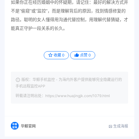
如果你正在经历婚姻中的怀疑期，请记住：最好的解决方式并
不是“偷窥”或“监控”，而是理解背后的原因，找到情感修复的
路径。聪明的女人懂得用沟通代替控制，用理解代替猜疑，才
能真正守护一段关系的长久。
收藏
0
点赞
0
版权：华鲸手机监控 - 为海内外客户提供能够完全隐藏运行的
手机远程监控APP
转载请注明出处：https://www.huajingjk.com/1079.html
生成海报
华鲸官网