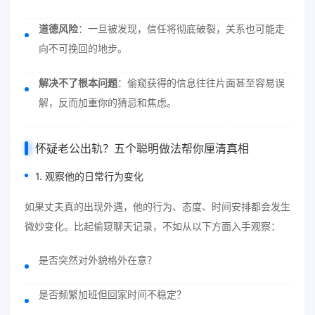
道德风险
：一旦被发现，信任将彻底破裂，关系也可能走
向不可挽回的地步。
解决不了根本问题
：偷窥获得的信息往往片面甚至容易误
解，反而加重你的猜忌和焦虑。
怀疑老公出轨？五个聪明做法帮你厘清真相
1. 观察他的日常行为变化
如果丈夫真的出现外遇，他的行为、态度、时间安排都会发生
微妙变化。比起偷窥聊天记录，不如从以下方面入手观察：
是否突然对外貌格外在意？
是否频繁加班但回家时间不稳定？