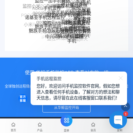
监控小米POCO手机
控
moto远程监
定位
Android软件
监控Android微信聊天
监控真我
诺基亚手机远程监控
google Pixel监控
OPPO手机远
控
POCO手机远程监控
手机软件
手机被别人
程监控
手机窃听
VIVO手机监控
真我手机远程
魅族手机监控
VIVO远程监控软件
监控了怎么
小米POCO远程控制
魅族手机怎么远程监控另一台手
监控别人手机
如何解除
realme手机
解除
机
怎么远程监控中兴
手机被监
中兴myos手机监控
监控
查看别人微信相册照片视频
iPhone苹果手机监控
手机反
苹果手机怎么监控另
Android手机
手机
控
iPhone监控软件
监控
iphone定位追踪
监控iPhone微信聊天
一台手机
定位追踪
华为手机定位
iphone手机定位
安卓手机定位
追踪
使用 华鲸手机监控APP 查看对方的一切
手机远程监控
您好，欢迎访问手机监控软件官网，假如您想
全球独创远程隐身运行监控手机，不用经过对方同意安装，100%不让对方发现
进入查看任何手机设备，了解对方的想法和聊
知道
天信息，请尽管在此在线客服窗口联系我们！
从华鲸监控开始
1
首页
产品
会员
定制
菜单