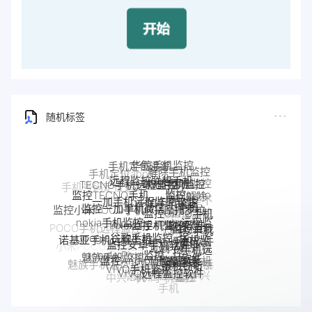
随机标签
远程监控联想手机
联想手机监控
TECNO手机远程监控
一加手机远程监控软件
一加手机监控
监控moto
监控TECNO手机
监控一加手机微信
监控OPPO手机
手机
Pixel手机监控软件
Pixel监控APP
摩托罗拉
手机是不
软件
监控小米POCO手机
nokia手机监控
moto远程监
OPPO手机
是被监控
google手机监
google谷歌手机监控
监控安卓手机软件
监控真我
手机被别人
控
定位
了
POCO手机远程监控
控
诺基亚手机远程监控
手机软件
OPPO手机远
监控了怎么
Android软件
google Pixel监控
监控Android微信聊天
真我手机远程
如何解除
程监控
解除
小米POCO远程控制
魅族手机监控
手机窃听
VIVO手机监控
监控别人手机
手机被监
魅族手机怎么远程监控另一台手
VIVO远程监控软件
realme手机
手机反
iPhone苹果手机监控
控
苹果手机怎么监控另
怎么远程监控中兴
机
监控
中兴myos手机监控
监控
iPhone监控软件
监控iPhone微信聊天
一台手机
手机