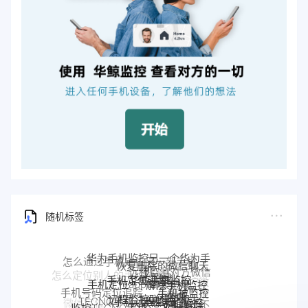
随机标签
华为手机监控另一个华为手
恢复删除的微信聊天
机
远程监测对方微信
华鲸手机监控
手机定位追踪
记录
解除手机监控
手机定位app
聊天记录
手机被监控
远程监控联想手机
监听
手机号码定位追踪
联想手机监控
TECNO手机远程监控
如何解除
监控TECNO手机
监控moto
手机是不