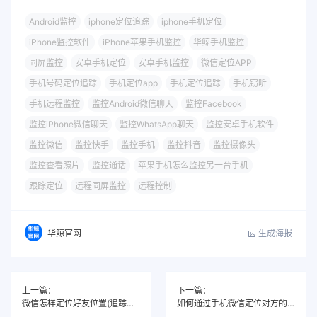
Android监控
iphone定位追踪
iphone手机定位
iPhone监控软件
iPhone苹果手机监控
华鲸手机监控
同屏监控
安卓手机定位
安卓手机监控
微信定位APP
手机号码定位追踪
手机定位app
手机定位追踪
手机窃听
手机远程监控
监控Android微信聊天
监控Facebook
监控iPhone微信聊天
监控WhatsApp聊天
监控安卓手机软件
监控微信
监控快手
监控手机
监控抖音
监控摄像头
监控查看照片
监控通话
苹果手机怎么监控另一台手机
跟踪定位
远程同屏监控
远程控制
生成海报
华鲸官网
上一篇：
下一篇：
微信怎样定位好友位置(追踪定位好友微信位置)
如何通过手机微信定位对方的位置(最有效定位方法)