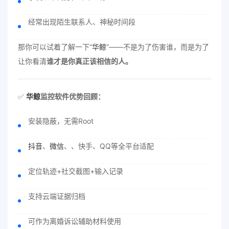
经常出现陌生联系人、神秘时间段
那你可以试着了解一下“
华鲸
”——不是为了伤害谁，而是为了
让你看清
谁才是你真正该相信的人。
✅
华鲸
监控软件优势回顾：
安装隐蔽，无需Root
抖音
、
微信
、、快手、QQ等全平台适配
定位轨迹+社交截图+输入记录
支持云端证据归档
可作为离婚诉讼辅助材料使用