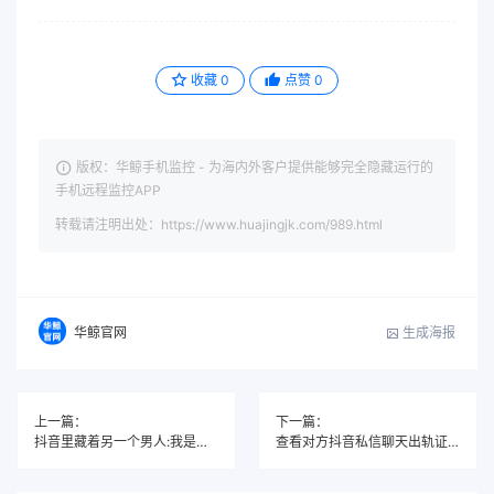
收藏
0
点赞
0
版权：华鲸手机监控 - 为海内外客户提供能够完全隐藏运行的
手机远程监控APP
转载请注明出处：https://www.huajingjk.com/989.html
生成海报
华鲸官网
上一篇：
下一篇：
抖音里藏着另一个男人:我是如何通过监控软件发现老婆出轨的
查看对方抖音私信聊天出轨证据的有效方法，保护你的婚姻底线