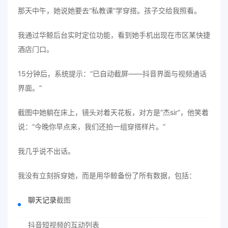
那天中午，她说她要去“私教课”学穿搭。孩子交给我照看。
我通过华鲸后台实时定位功能，看到她手机出现在市区某快捷
酒店门口。
15分钟后，系统提示：“已自动截屏——抖音界面与视频通话
界面。”
截图中她躺在床上，镜头对着天花板，对方是“杰sir”，他笑着
说：“今晚你早点来，我们还拍一组穿搭样片。”
我几乎说不出话。
我没有立刻拆穿她，而是用华鲸备份了所有数据，包括：
聊天记录
截图
抖音短视频的互动列表