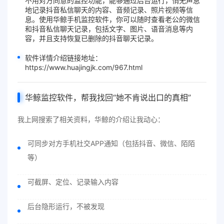
不用对方同意
的
监控
功能，能够通过后台运行，悄无声息
地记录抖音私信聊天的内容、音频记录、照片视频等信
息。使用华鲸手机监控软件，你可以随时查看老公的微信
和抖音私信聊天记录，包括文字、图片、语音消息等内
容，并且支持
恢复已删除的抖音聊天记录
。
软件详情介绍链接地址：
https://www.huajingjk.com/967.html
华鲸监控软件，帮我找回“她不肯说出口的真相”
我上网搜索了相关资料，华鲸的介绍让我动心：
可同步对方手机社交APP通知（包括抖音、微信、陌陌
等）
可截屏、定位、记录输入内容
后台隐形运行，不被发现