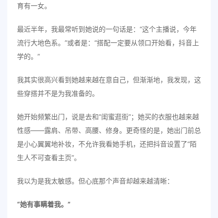
育有一女。
最近半年，我最常听到她说的一句话是：“这个主播说，今年
流行大地色系。”或者是：“搭配一定要从领口开始看，抖音上
学的。”
我其实很高兴看到她越来越在意自己，但渐渐地，我发现，这
些穿搭并不是为我准备的。
她开始频繁出门，说是去和“闺蜜逛街”；她买的衣服也越来越
性感——露肩、吊带、高腰、修身。更奇怪的是，她出门前总
是小心翼翼地补妆，不允许我看她手机，还把抖音设置了“陌
生人不可查看主页”。
我以为是我太敏感。但心底那个声音却越来越清晰：
“她有事瞒着我。”