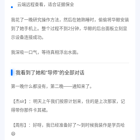
云端远程查看，适合证据保全
我花了一晚研究操作方法，然后在她熟睡时，偷偷将华鲸安装
到了她手机上。整个过程不到2分钟，华鲸的后台面板立刻显
示设备连接成功。
我深吸一口气，等待真相浮出水面。
我看到了她和“导师”的全部对话
第一晚什么都没有，第二晚——通知来了。
【杰sir】：明天上午我们按原计划来，住的是上次那家，记
得带你那件卡其裙。
【周彤】：好呀，我已经准备好了～到时候我装作是学员哈
😄