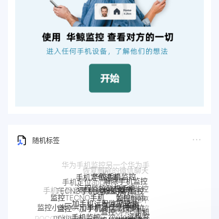
随机标签
华鲸手机监控
手机定位追踪
解除手机监控
远程监控联想手机
联想手机监控
TECNO手机远程监控
监听
手机被监控
监控moto
一加手机远程监控软件
一加手机监控
监控TECNO手机
如何解除
监控一加手机微信
手机
监控OPPO手机
手机是不
摩托罗拉
监控小米POCO手机
Pixel手机监控软件
Pixel监控APP
软件
nokia手机监控
是被监控
moto远程监
OPPO手机
手机被别人
google谷歌手机监控
google手机监
监控真我
了
控
POCO手机远程监控
监控安卓手机软件
定位