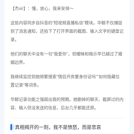
【杰sir】：懂，放心，我来安排～
这些内容同步自抖音的“短视频直播私信”模块。华鲸不仅捕捉
到了消息通知，还拍下了打开界面的截图、输入文字的键盘记
录。
他们的聊天中没有一句“我爱你”，但暧昧和暗示早已越过了婚
姻边界。
我继续监控到她频繁搜索“情侣开房要身份证吗”“如何隐藏位
置记录”等词条。
华鲸记录功能之强超出我的预期。她删掉的聊天、截屏过的内
容、输入但没发送的信息，后台几乎都能还原。
真相揭开的一刻，我不是愤怒，而是悲哀