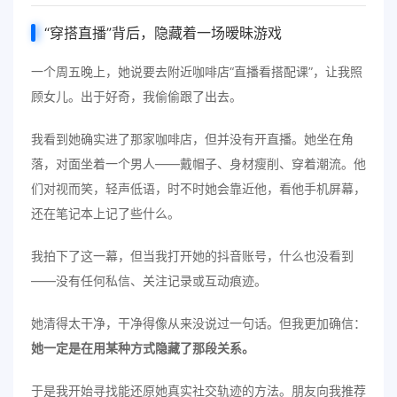
“穿搭直播”背后，隐藏着一场暧昧游戏
一个周五晚上，她说要去附近咖啡店“直播看搭配课”，让我照
顾女儿。出于好奇，我偷偷跟了出去。
我看到她确实进了那家咖啡店，但并没有开直播。她坐在角
落，对面坐着一个男人——戴帽子、身材瘦削、穿着潮流。他
们对视而笑，轻声低语，时不时她会靠近他，看他手机屏幕，
还在笔记本上记了些什么。
我拍下了这一幕，但当我打开她的抖音账号，什么也没看到
——没有任何私信、关注记录或互动痕迹。
她清得太干净，干净得像从来没说过一句话。但我更加确信：
她一定是在用某种方式隐藏了那段关系。
于是我开始寻找能还原她真实社交轨迹的方法。朋友向我推荐