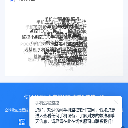
华鲸手机监控
手机定位追踪
解除手机监控
远程监控联想手机
联想手机监控
TECNO手机远程监控
监听
手机被监控
监控moto
一加手机远程监控软件
监控TECNO手机
一加手机监控
如何解除
监控一加手机微信
手机
监控OPPO手机
手机是不
摩托罗拉
监控小米POCO手机
Pixel手机监控软件
Pixel监控APP
软件
nokia手机监控
是被监控
moto远程监
OPPO手机
手机被别人
google谷歌手机监控
监控真我
google手机监
了
POCO手机远程监控
控
监控安卓手机软件
定位
诺基亚手机远程监控
监控了怎么
手机软件
控
OPPO手机远
如何解除
google Pixel监控
Android软件
真我手机远程
解除
监控Android微信聊天
小米POCO远程控制
程监控
魅族手机监控
手机被监
监控别人手机
手机窃听
VIVO手机监控
手机反
魅族手机怎么远程监控另一台手
realme手机
iPhone苹果手机监控
VIVO远程监控软件
控
苹果手机怎么监控另
怎么远程监控中兴
监控
机
监控
中兴myos手机监控
iPhone监控软件
监控iPhone微信聊天
一台手机
手机
使用 华鲸手机监控APP 查看对方的一切
手机远程监控
您好，欢迎访问手机监控软件官网，假如您想
全球独创远程隐身运行监控手机，不用经过对方同意安装，100%不让对方发现
进入查看任何手机设备，了解对方的想法和聊
知道
天信息，请尽管在此在线客服窗口联系我们！