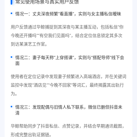
常见使用场景与真实用户反馈
情况一：丈夫深夜频繁“看直播”，实则与女主播私信暧昧
用户反馈通过华鲸捕捉到其深夜与某主播互动，包括私信“你
今晚还开播吗”“有空我们见面吗”，结合定位信息锁定其多次
到访某演艺工作室。
情况二：妻子每天称“上穿搭课”，实则与“搭配导师”线下会
面
使用者在定位记录中发现妻子频繁进入高端酒店，并在关键词
监控中发现“酒店见”“今晚不回家”等词汇，最终揭露其出轨行
为。
情况三：发现配偶与旧情人私下联系，微信已删但抖音未
清
华鲸帮助同步了抖音私信、点赞记录，并结合早期通讯截图，
形成完整出轨证据链。