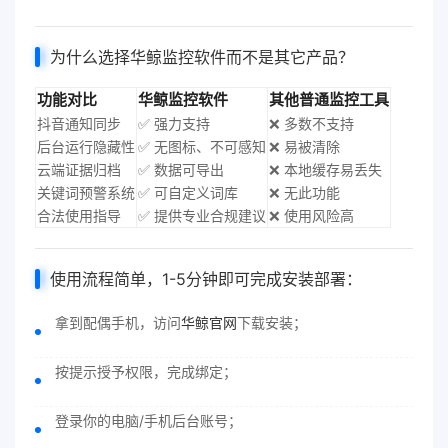
为什么选择华鲸
监控软件
而不是其它产品？
功能对比
华鲸监控软件
其他普通监控工具
抖音通知同步
✅ 强力支持
❌ 多数不支持
后台运行隐藏性
✅ 无图标、不可感知
❌ 易被清除
云端证据归档
✅ 数据可导出
❌ 本地缓存易丢失
关键词预警系统
✅ 可自定义词库
❌ 无此功能
合法使用指导
✅ 提供专业合规建议
❌ 使用风险高
使用流程简单，1-5分钟即可完成安装部署：
拿到配偶手机，访问
华鲸官网
下载安装；
按提示授予权限，完成绑定；
登录你的电脑/手机后台账号；