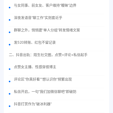
与女同事、前女友、客户维持“暧昧”边界
深夜发语音“聊工作”实则套近乎
群聊之外，悄悄建“单人分组”转发情绪文案
发520转账、红包不留记录
二、抖音出轨：陌生社交圈，点赞+评论+私信起手
点赞女主播、性感穿搭博主
评论区“你真好看”“想认识你”频繁出现
私信开启，一句“我们加微信聊吧”即破防
抖音打赏作为“破冰利器”