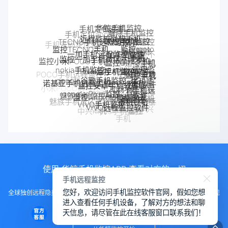
远程监控联想手机
联想手机监控
TECNO手机远程监控
一加手机远程监控软件
一加手机监控
监控moto
监控TECNO手机
监控一加手机微信
监控OPPO手机
手机
摩托罗拉
Pixel手机监控软件
Pixel监控APP
手机是不
监控小米POCO手机
软件
nokia手机监控
moto远程监
OPPO手机
是被监控
google手机监
google谷歌手机监控
监控安卓手机软件
监控真我
手机被别人
控
定位
了
POCO手机远程监控
控
诺基亚手机远程监控
手机软件
OPPO手机远
监控了怎么
Android软件
google Pixel监控
监控Android微信聊天
真我手机远程
如何解除
程监控
解除
小米POCO远程控制
魅族手机监控
手机窃听
VIVO手机监控
监控别人手机
手机被监
魅族手机怎么远程监控另一台手
VIVO远程监控软件
realme手机
手机反
iPhone苹果手机监控
控
苹果手机怎么监控另
怎么远程监控中兴
机
监控
中兴myos手机监控
监控
iPhone监控软件
监控iPhone微信聊天
一台手机
手机
使用 华鲸手机监控APP 查看对方的一切
手机远程监控
您好，欢迎访问手机监控软件官网，假如您想
全球独创远程隐身运行监控手机，不用经过对方同意安装，100%不让对方发现
进入查看任何手机设备，了解对方的想法和聊
知道
天信息，请尽管在此在线客服窗口联系我们！