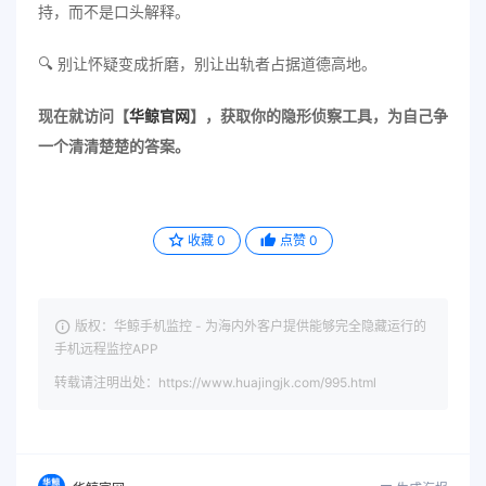
持，而不是口头解释。
🔍 别让怀疑变成折磨，别让出轨者占据道德高地。
现在就访问【
华鲸官网
】，获取你的隐形侦察工具，为自己争
一个清清楚楚的答案。
收藏
0
点赞
0
版权：华鲸手机监控 - 为海内外客户提供能够完全隐藏运行的
手机远程监控APP
转载请注明出处：https://www.huajingjk.com/995.html