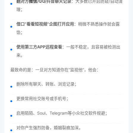
翻对方
微信
/QQ/抖音聊天记录
：大多数已开启防窥/自动清
理；
借口“看看短视频”企图打开应用
：稍微不熟悉操作就会露
馅；
使用第三方APP远程查看
：一般不稳定，且容易被检测出
来。
最致命的是：一旦对方知道你在“监视他”，他会：
删除所有聊天、转账、浏览记录；
更换常用社交账号或手机号；
启用陌陌、Soul、Telegram等小众社交软件规避；
对你产生强烈防备，婚姻裂痕加深。