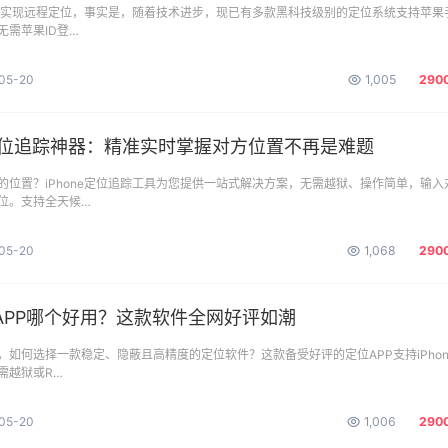
e无法实现远程定位，事实是，随着技术进步，现已有多款黑科技级别的定位系统支持苹果
无需苹果ID登…
05-20
1,005
290
e定位追踪神器：精准实时掌握对方位置不再是难题
的位置？iPhone定位追踪工具为您提供一站式解决方案，无需越狱、操作简单，输入
位。支持全天候…
05-20
1,068
290
APP哪个好用？这款软件全网好评如潮
，如何选择一款稳定、隐蔽且高精度的定位软件？这款备受好评的定位APP支持iPhon
需越狱或R…
05-20
1,006
290