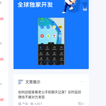
手
0元
对
0元
文章展示
e
如何远程查看老公手机聊天记录？实时监控
微信不被对方发现
0元
产品
4,607
0