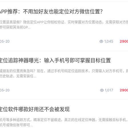
APP推荐：不用加好友也能定位对方微信位置？
位置是真是假？微信定位APP让你轻松验证、实时掌握对方位置动态。无需获取对方
即可获取其当前GP…
05-20
1,045
290
定位追踪神器曝光：输入手机号即可掌握目标位置
或朋友的位置而焦急吗？现在，通过手机号码定位追踪技术，只需输入对方手机号，
历史轨迹，无需安装任…
05-20
1,017
290
定位软件哪款好用还不会被发现
机号等多种追踪方式，精准定位不留痕迹。真正的在线定位神器，无需接触目标手机
手机号或微信账号即可…