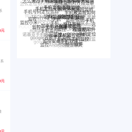
解除手机监控监听
手机定位app
远程监控联想手机
手机被监控如何
联想手机监控
TECNO手机远程监控
手机号码定位追踪
监控moto手机
系
监控TECNO手机
解除
手机是不是被
一加手机远程监控软件
一加手机监控
监控一加手机微信
监控小米POCO手机
摩托罗拉moto远
监控了
监控OPPO手机软件
手机被别人监控
程监控
nokia手机监控
Pixel监控APP
Pixel手机监控软件
POCO手机远程监控
监控真我手
OPPO手机定位
了怎么解除
google谷歌手机监控
google手机监控
诺基亚手机远程监控
0元
机软件
小米POCO远程控制
监控安卓手机软件
真我手机远程监控
OPPO手机远程监
google Pixel监控
魅族手机监控
Android软件
别人手机
监控Android微信聊天
控
realme手机监控
手机窃听
VIVO手机监控
魅族手机怎么远程监控另一台手机
VIVO远程监控软件
怎么远程监控中兴手机
中兴myos手机监控
S系
0元
微
0元