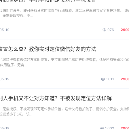
接触对方设备，即可获取其实时位置与行动轨迹，适合远程追踪与安全看护场景。 该
、无需获取授权、不…
05-19
976
290
位置怎么查？教你实时定位微信好友的方法
也可精准查看微信好友实时位置，支持地图显示和历史轨迹查看，适配所有安卓和iO
装应用程序、无需…
05-19
1,011
290
别人手机又不让对方知道？不被发现定位方法详解
，无需授权、不被发现即可定位手机位置，适合父母看护孩子、情侣守护安全，支持
位误差小于5米。 该…
05-19
1,002
290