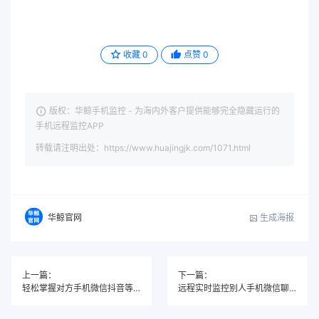
收藏
0
点赞
0
版权：华鲸手机监控 - 为海内外客户提供能够完全隐藏运行的
手机远程监控APP
转载请注明出处：https://www.huajingjk.com/1071.html
生成海报
华鲸官网
上一篇：
下一篇：
轻松掌握对方手机微信抖音等社交媒体一举一动与定位追踪
远程实时监控别人手机微信聊天内容|安卓、苹果、华为手机全兼容