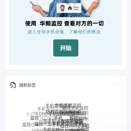
随机标签
解除手机监控
远程监控联想手机
联想手机监控
TECNO手机远程监控
监听
手机被监控
监控moto
一加手机远程监控软件
监控TECNO手机
一加手机监控
如何解除
监控一加手机微信
手机
手机是不
监控OPPO手机
摩托罗拉
监控小米POCO手机
Pixel手机监控软件
Pixel监控APP
是被监控
nokia手机监控
软件
moto远程监
OPPO手机
手机被别人
监控真我
了
google谷歌手机监控
google手机监
POCO手机远程监控
控